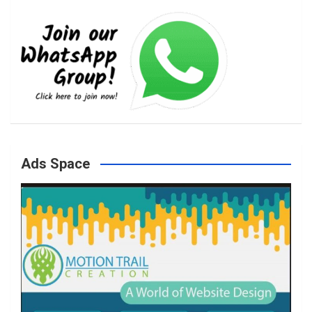
e
t
t
T
b
a
t
u
o
g
e
b
Ads Space
o
r
r
e
k
a
m