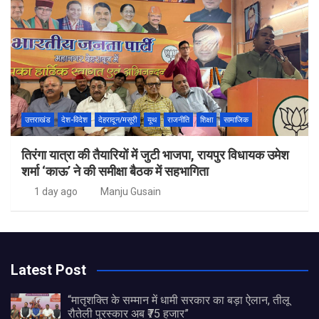
उत्तराखंड
देश-विदेश
देहरादून/मसूरी
यूथ
राजनीति
शिक्षा
सामाजिक
तिरंगा यात्रा की तैयारियों में जुटी भाजपा, रायपुर विधायक उमेश
शर्मा ‘काऊ’ ने की समीक्षा बैठक में सहभागिता
1 day ago
Manju Gusain
Latest Post
“मातृशक्ति के सम्मान में धामी सरकार का बड़ा ऐलान, तीलू
रौतेली पुरस्कार अब ₹75 हजार”