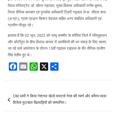
जिला मजिस्ट्रेट डॉ. सौरभ गहरवार, मुख्य विकास अधिकारी मनीष कुमार,
जिला सैनिक कल्याण एवं पुनर्वास अधिकारी टिहरी गढ़वाल ले.क. जीएस चन्द
(अ.प्रा.), ग्राम प्रधान किशन वेदपाल सहित अन्य संबंधित अधिकारी एवं
ग्रामीण मौजूद रहे।
ज्ञातव्य है कि 02 जून, 2022 को जम्मू कश्मीर के शोपिया जिले में पतिलुहलान
और छोटीपुरा के बीच सेंधाऊ बाजार में आतंकियों की धर पकड़ के लिए चलाए
जा रहे सर्च आपरेशन के दौरान 15वीं गढ़वाल राइफल के वीर सैनिक प्रवीण
सिंह शहीद हुए थे।
F
E
W
X
S
a
m
h
h
ce
ail
at
ar
b
s
e
Post
CM धामी ने किया नेशनल खेलो मास्टर्स गेम्स की स्वर्ण और काँस्य पदक
o
A
navigation
विजेता फुटबाल खिलाड़ियों को सम्मानित।
o
p