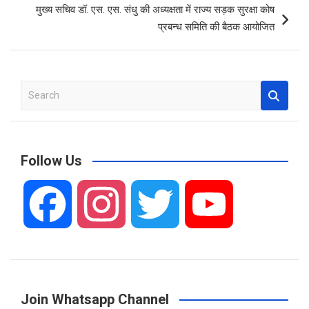
k
p
मुख्य सचिव डॉ. एस. एस. संधु की अध्यक्षता में राज्य सड़क सुरक्षा कोष
प्रबन्ध समिति की बैठक आयोजित
S
e
a
r
c
Follow Us
h
F
I
T
Y
a
n
w
o
Join Whatsapp Channel
c
s
i
u