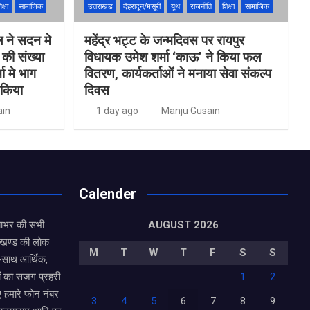
क्षा
सामाजिक
उत्तराखंड
देहरादून/मसूरी
यूथ
राजनीति
शिक्षा
सामाजिक
ल ने सदन मे
महेंद्र भट्ट के जन्मदिवस पर रायपुर
ं की संख्या
विधायक उमेश शर्मा ‘काऊ’ ने किया फल
 मे भाग
वितरण, कार्यकर्ताओं ने मनाया सेवा संकल्प
 किया
दिवस
ain
1 day ago
Manju Gusain
Calender
याभर की सभी
AUGUST 2026
राखण्ड की लोक
M
T
W
T
F
S
S
थ-साथ आर्थिक,
ं का सजग प्रहरी
1
2
ए हमारे फोन नंबर
3
4
5
6
7
8
9