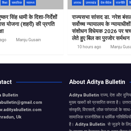
शिक्षा
सामाजिक
स्वास्थ्य
अपराध
उत्तराखंड
देश-विदेश
राजनीति
शि
ुष्कर सिंह धामी के दिशा-निर्देशों
राज्यसभा सांसद डा. नरेश बंस
वास योजना (शहरी) की प्रगति
सर्वोच्च न्यायालय के न्यायाधीशो
षा
संशोधन विधेयक 2026 पर चर्चा
लेते हुए बिल का पुरजोर सर्मथन
 ago
Manju Gusain
10 hours ago
Manju Gus
tact
About Aditya Bulletin
 Bulletin
Aditya Bulletin
राज्य, देश और दुनि
yabulletin@gmail.com
मुख्य खबरों को प्रसारित करता है। उत्त
.adityabulletin.com
संस्कृति, विरासतों, लोक परंपराओ के सा
hradun, Uk
सामाजिक राजनीतिक व धार्मिक गतिविधियो
है।
Aditya Bulletin
से जुड़ने के लि