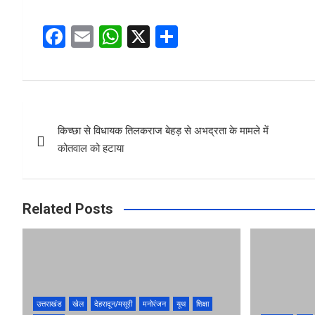
F
E
W
X
S
a
m
h
h
ce
ail
at
ar
b
s
e
Post
o
A
किच्छा से विधायक तिलकराज बेहड़ से अभद्रता के मामले में
navigation
o
p
कोतवाल को हटाया
k
p
Related Posts
उत्तराखंड
खेल
देहरादून/मसूरी
मनोरंजन
यूथ
शिक्षा