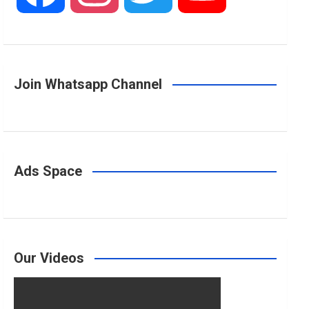
a
n
w
o
Join Whatsapp Channel
c
s
i
u
e
t
t
T
Ads Space
b
a
t
u
o
g
e
b
Our Videos
o
r
r
e