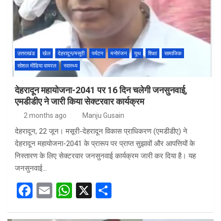
o
A
o
p
k
p
उत्तराखंड
खेल
देहरादून/मसूरी
पर्यटन
मनोरंजन
यूथ
शिक्षा
सामाजिक
सोशल मीडिया वायरल
स्वास्थ्य
देहरादून महायोजना-2041 पर 16 दिन चलेगी जनसुनवाई,
एमडीडीए ने जारी किया सेक्टरवार कार्यक्रम
2 months ago
Manju Gusain
देहरादून, 22 जून। मसूरी-देहरादून विकास प्राधिकरण (एमडीडीए) ने
देहरादून महायोजना-2041 के प्रारूप पर प्राप्त सुझावों और आपत्तियों के
निस्तारण के लिए सेक्टरवार जनसुनवाई कार्यक्रम जारी कर दिया है। यह
जनसुनवाई…
F
E
W
X
S
a
m
h
h