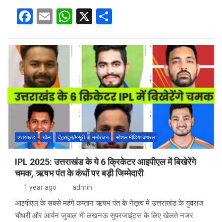
F
E
W
X
S
a
m
h
h
ce
ail
at
ar
b
s
e
o
A
o
p
k
p
उत्तराखंड
खेल
देहरादून/मसूरी
मनोरंजन
सोशल मीडिया वायरल
IPL 2025: उत्तराखंड के ये 6 क्रिकेटर आइपीएल में बिखेरेंगे
चमक, ऋषभ पंत के कंधों पर बड़ी जिम्मेदारी
1 year ago
admin
आइपीएल के सबसे महंगे कप्तान ऋषभ पंत के नेतृत्व में उत्तराखंड के युवराज
चौधरी और आर्यन जुयाल भी लखनऊ सुपरजाइंट्स के लिए खेलते नजर