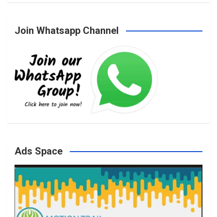
Join Whatsapp Channel
c
s
i
u
e
t
t
T
b
a
t
u
o
g
e
b
Ads Space
o
r
r
e
k
a