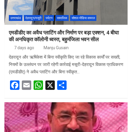
उत्तराखंड
देहरादून/मसूरी
पर्यटन
सामाजिक
सोशल मीडिया वायरल
एमडीडीए का अवैध प्लाटिंग और निर्माण पर बड़ा एक्शन, 4 बीघा
की अनधिकृत कॉलोनी ध्वस्त, बहुमंजिला भवन सील
7 days ago
Manju Gusain
देहरादून और ऋषिकेश में बिना स्वीकृति किए जा रहे विकास कार्यों पर सख्ती,
नियमों के उल्लंघन पर जारी रहेगी कार्रवाई मसूरी-देहरादून विकास प्राधिकरण
(एमडीडीए) ने अवैध प्लाटिंग और बिना स्वीकृत…
F
E
W
X
S
a
m
h
h
ce
ail
at
ar
b
s
e
o
A