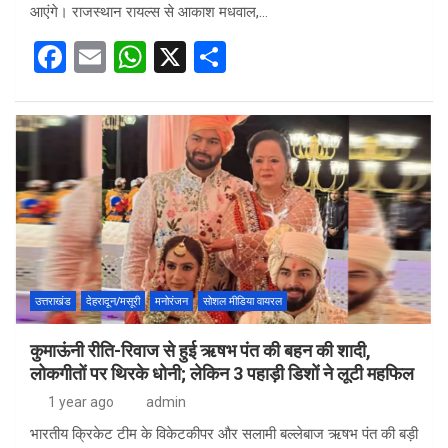
आएंगे। राजस्थान रायल्स से आकाश मधवाल,…
F
E
W
X
S
a
m
h
h
ce
ail
at
ar
b
s
e
o
A
o
p
k
p
उत्तराखंड
देहरादून/मसूरी
मनोरंजन
सोशल मीडिया वायरल
कुमाऊंनी रीति-रिवाज से हुई ऋषभ पंत की बहन की शादी,
लोकगीतों पर थिरके धोनी; लेकिन 3 पहाड़ी डिशों ने लूटी महफ‍िल
1 year ago
admin
भारतीय क्रिकेट टीम के विकेटकीपर और सलामी बल्लेबाज ऋषभ पंत की बड़ी