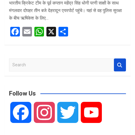
भारतीय क्रिकेट टीम के पूर्व कप्तान महेंद्र सिंह धोनी पत्नी साक्षी के साथ
मंगलवार दोपहर तीन बजे देहरादून एयरपोर्ट पहुंचे। यहां से वह पुलिस सुरक्षा
के बीच ऋषिकेश के लिए…
F
E
W
X
S
a
m
h
h
ce
ail
at
ar
b
s
e
S
o
A
e
o
p
a
r
k
p
c
Follow Us
h
F
I
T
Y
a
n
w
o