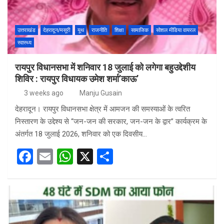
o
p
k
p
उत्तराखंड
देहरादून/मसूरी
यूथ
राजनीति
शिक्षा
सामाजिक
सोशल मीडिया वायरल
स्वास्थ्य
रायपुर विधानसभा में शनिवार 18 जुलाई को लगेगा बहुउद्देशीय
शिविर : रायपुर विधायक उमेश शर्मा’काऊ’
3 weeks ago
Manju Gusain
देहरादून। रायपुर विधानसभा क्षेत्र में आमजन की समस्याओं के त्वरित
निस्तारण के उद्देश्य से “जन-जन की सरकार, जन-जन के द्वार” कार्यक्रम के
अंतर्गत 18 जुलाई 2026, शनिवार को एक दिवसीय…
F
E
W
X
S
a
m
h
h
ce
ail
at
ar
b
s
e
o
A