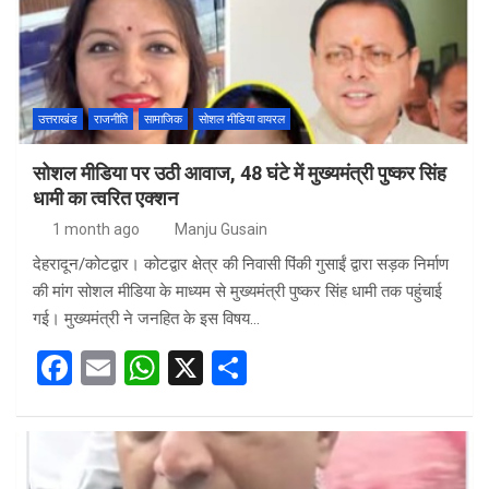
o
p
k
p
उत्तराखंड
राजनीति
सामाजिक
सोशल मीडिया वायरल
सोशल मीडिया पर उठी आवाज, 48 घंटे में मुख्यमंत्री पुष्कर सिंह
धामी का त्वरित एक्शन
1 month ago
Manju Gusain
देहरादून/कोटद्वार। कोटद्वार क्षेत्र की निवासी पिंकी गुसाईं द्वारा सड़क निर्माण
की मांग सोशल मीडिया के माध्यम से मुख्यमंत्री पुष्कर सिंह धामी तक पहुंचाई
गई। मुख्यमंत्री ने जनहित के इस विषय…
F
E
W
X
S
a
m
h
h
ce
ail
at
ar
b
s
e