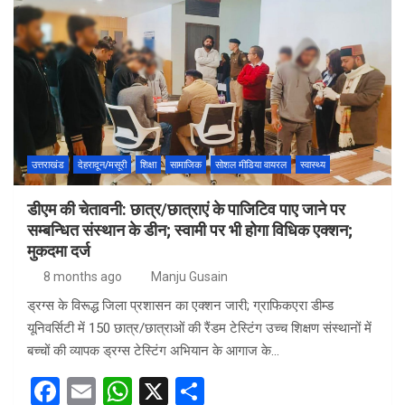
ce
ail
at
ar
b
s
e
o
A
o
p
k
p
उत्तराखंड
देहरादून/मसूरी
शिक्षा
सामाजिक
सोशल मीडिया वायरल
स्वास्थ्य
डीएम की चेतावनी: छात्र/छात्राएं के पाजिटिव पाए जाने पर
सम्बन्धित संस्थान के डीन; स्वामी पर भी होगा विधिक एक्शन;
मुकदमा दर्ज
8 months ago
Manju Gusain
ड्रग्स के विरूद्ध जिला प्रशासन का एक्शन जारी; ग्राफिकएरा डीम्ड
यूनिवर्सिटी में 150 छात्र/छात्राओं की रैंडम टेस्टिंग उच्च शिक्षण संस्थानों में
बच्चों की व्यापक ड्रग्स टेस्टिंग अभियान के आगाज के…
F
E
W
X
S