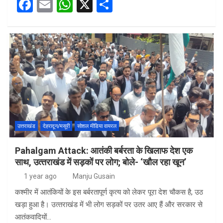
F
E
W
X
S
a
m
h
h
ce
ail
at
ar
b
s
e
o
A
o
p
k
p
उत्तराखंड
देहरादून/मसूरी
सोशल मीडिया वायरल
Pahalgam Attack: आतंकी बर्बरता के खिलाफ देश एक
साथ, उत्‍तराखंड में सड़कों पर लोग; बोले- ‘खौल रहा खून’
1 year ago
Manju Gusain
कश्मीर में आतंकियों के इस बर्बरतापूर्ण कृत्य को लेकर पूरा देश चौकस है, उठ
खड़ा हुआ है। उत्‍तराखंड में भी लोग सड़कों पर उतर आए हैं और सरकार से
आतंकवादियों…