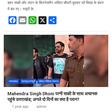
बहन साक्षी और लंदन के बिजनेसमैन अंकित चौधरी बुधवार को विवाह के बंधन
में बंध गए। मसूरी के…
F
E
W
X
S
a
m
h
h
ce
ail
at
ar
b
s
e
o
A
o
p
k
p
उत्तराखंड
देहरादून/मसूरी
सोशल मीडिया वायरल
Mahendra Singh Dhoni पत्नी साक्षी के साथ अचानक
पहुंचे उत्तराखंड; अगले दो दिनों का क्या है प्लान?
1 year ago
admin