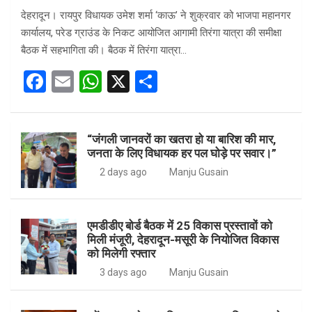
देहरादून। रायपुर विधायक उमेश शर्मा ‘काऊ’ ने शुक्रवार को भाजपा महानगर
कार्यालय, परेड ग्राउंड के निकट आयोजित आगामी तिरंगा यात्रा की समीक्षा
बैठक में सहभागिता की। बैठक में तिरंगा यात्रा…
F
E
W
X
S
a
m
h
h
ce
ail
at
ar
“जंगली जानवरों का खतरा हो या बारिश की मार,
b
s
e
जनता के लिए विधायक हर पल घोड़े पर सवार।”
o
A
2 days ago
Manju Gusain
o
p
k
p
एमडीडीए बोर्ड बैठक में 25 विकास प्रस्तावों को
मिली मंजूरी, देहरादून-मसूरी के नियोजित विकास
को मिलेगी रफ्तार
3 days ago
Manju Gusain