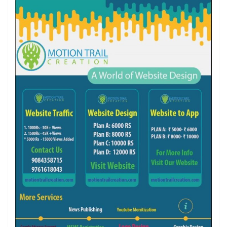
k
a
C
m
h
a
n
n
e