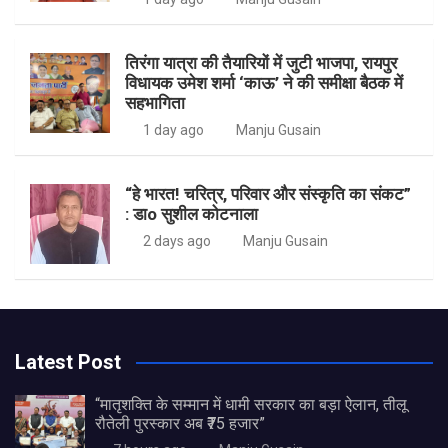
तिरंगा यात्रा की तैयारियों में जुटी भाजपा, रायपुर
विधायक उमेश शर्मा ‘काऊ’ ने की समीक्षा बैठक में
सहभागिता
1 day ago
Manju Gusain
“हे भारत! चरित्र, परिवार और संस्कृति का संकट”
: डाo सुशील कोटनाला
2 days ago
Manju Gusain
Latest Post
“मातृशक्ति के सम्मान में धामी सरकार का बड़ा ऐलान, तीलू
रौतेली पुरस्कार अब ₹75 हजार”