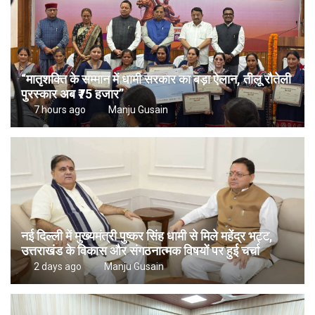
“मातृशक्ति के सम्मान में धामी सरकार का बड़ा ऐलान, तीलू रौतेली
पुरस्कार अब ₹75 हजार”
7 hours ago
Manju Gusain
नई दिल्ली में मुख्यमंत्री पुष्कर सिंह धामी से मिले महेंद्र भट्ट,
उत्तराखंड के विकास और संगठनात्मक विषयों पर हुई चर्चा
2 days ago
Manju Gusain