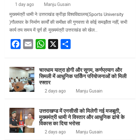
1 day ago
Manju Gusain
मुख्यमंत्री धामी ने उत्तराखंड क्रीड़ा विश्वविद्यालय(Sports University
)गौलापार के निर्माण कार्यों की समीक्षा की गुणवत्ता से कोई समझौता नहीं, सभी
कार्य तय समय में पूर्ण हों: मुख्यमंत्री उत्तराखंड को खेल…
F
E
W
X
S
a
m
h
h
ce
ail
at
ar
चारधाम यात्रा होगी और सुगम, कर्णप्रयाग और
b
s
e
सिमली में आधुनिक पार्किंग परियोजनाओं को मिली
o
A
रफ्तार
o
p
2 days ago
Manju Gusain
k
p
उत्तराखण्ड में एनसीसी को मिलेगी नई मजबूती,
मुख्यमंत्री धामी ने विस्तार और आधुनिक ढांचे के
विकास का दिया भरोसा
2 days ago
Manju Gusain