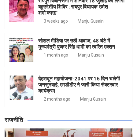
रायपुर विधानसभा में शनिवार 18 जुलाई को लगेगा
बहुउद्देशीय शिविर : रायपुर विधायक उमेश
शर्मा’काऊ’
3 weeks ago
Manju Gusain
सोशल मीडिया पर उठी आवाज, 48 घंटे में
मुख्यमंत्री पुष्कर सिंह धामी का त्वरित एक्शन
1 month ago
Manju Gusain
देहरादून महायोजना-2041 पर 16 दिन चलेगी
जनसुनवाई, एमडीडीए ने जारी किया सेक्टरवार
कार्यक्रम
2 months ago
Manju Gusain
राजनीति