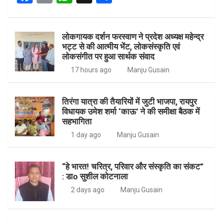
a
m
h
h
ce
ail
at
ar
लोकगायक दर्शन फरस्वाण ने प्रदेश अध्यक्ष महेन्द्र
b
s
e
भट्ट से की आत्मीय भेंट, लोकसंस्कृति एवं
o
A
लोकसंगीत पर हुआ सार्थक संवाद
o
p
17 hours ago
Manju Gusain
k
p
तिरंगा यात्रा की तैयारियों में जुटी भाजपा, रायपुर
विधायक उमेश शर्मा ‘काऊ’ ने की समीक्षा बैठक में
सहभागिता
1 day ago
Manju Gusain
“हे भारत! चरित्र, परिवार और संस्कृति का संकट”
: डाo सुशील कोटनाला
2 days ago
Manju Gusain