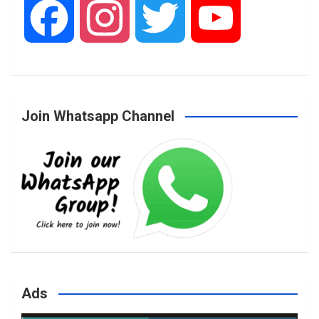
F
I
T
Y
a
n
w
o
Join Whatsapp Channel
c
s
i
u
e
t
t
T
b
a
t
u
o
g
e
b
Ads
o
r
r
e