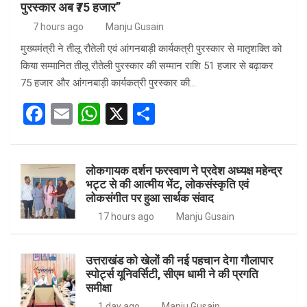
पुरस्कार अब ₹75 हजार”
7 hours ago
Manju Gusain
मुख्यमंत्री ने तीलू रौतेली एवं आंगनबाड़ी कार्यकत्री पुरस्कार से मातृशक्ति को
किया सम्मानित तीलू रौतेली पुरस्कार की सम्मान राशि 51 हजार से बढ़ाकर
75 हजार और आंगनबाड़ी कार्यकत्री पुरस्कार की…
F
E
W
X
S
a
m
h
h
ce
ail
at
ar
लोकगायक दर्शन फरस्वाण ने प्रदेश अध्यक्ष महेन्द्र
b
s
e
भट्ट से की आत्मीय भेंट, लोकसंस्कृति एवं
o
A
लोकसंगीत पर हुआ सार्थक संवाद
o
p
17 hours ago
Manju Gusain
k
p
उत्तराखंड को खेलों की नई पहचान देगा गौलापार
स्पोर्ट्स यूनिवर्सिटी, सीएम धामी ने की प्रगति
समीक्षा
1 day ago
Manju Gusain