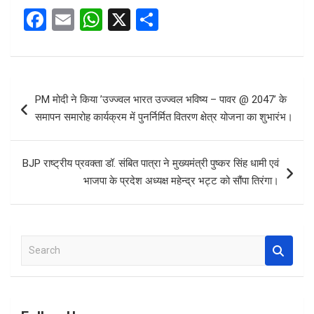
F
E
W
X
S
a
m
h
h
ce
ail
at
ar
b
s
e
Post
PM मोदी ने किया ’उज्ज्वल भारत उज्ज्वल भविष्य – पावर @ 2047’ के
o
A
navigation
समापन समारोह कार्यक्रम में पुनर्निर्मित वितरण क्षेत्र योजना का शुभारंभ।
o
p
k
p
BJP राष्ट्रीय प्रवक्ता डॉ. संबित पात्रा ने मुख्यमंत्री पुष्कर सिंह धामी एवं
भाजपा के प्रदेश अध्यक्ष महेन्द्र भट्ट को सौंपा तिरंगा।
S
e
a
r