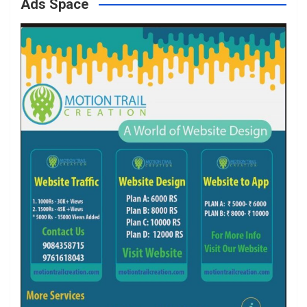
Ads Space
o
r
r
e
k
a
m