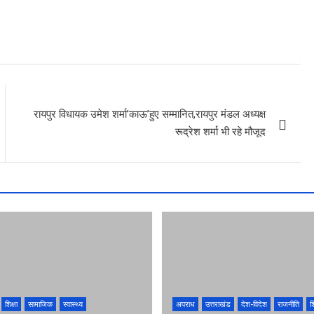
रायपुर विधायक उमेश शर्मा’काऊ’हुए सम्मानित,रायपुर मंडल अध्यक्ष
रूद्रेश शर्मा भी रहे मौजूद
शिक्षा
सामाजिक
स्वास्थ्य
अपराध
उत्तराखंड
देश-विदेश
राजनीति
शि