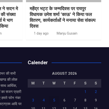
ल ने सदन मे
महेंद्र भट्ट के जन्मदिवस पर रायपुर
ं की संख्या
विधायक उमेश शर्मा ‘काऊ’ ने किया फल
 मे भाग
वितरण, कार्यकर्ताओं ने मनाया सेवा संकल्प
 किया
दिवस
n
1 day ago
Manju Gusain
Calender
याभर की सभी
AUGUST 2026
राखण्ड की लोक
M
T
W
T
F
S
S
थ-साथ आर्थिक,
ं का सजग प्रहरी
1
2
ए हमारे फोन नंबर
3
4
5
6
7
8
9
ंस्टाग्राम आदि पर
10
11
12
13
14
15
16