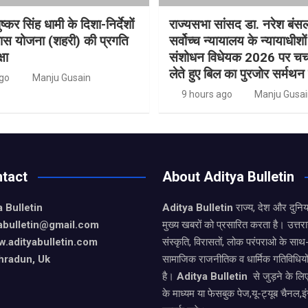
ुष्कर सिंह धामी के दिशा-निर्देशों
राज्यसभा सांसद डा. नरेश बंस
वास योजना (शहरी) की प्रगति
सर्वोच्च न्यायालय के न्यायाधीशो
षा
संशोधन विधेयक 2026 पर चर्चा
लेते हुए बिल का पुरजोर सर्मथन
ago
Manju Gusain
9 hours ago
Manju Gusai
tact
About Aditya Bulletin
 Bulletin
Aditya Bulletin
राज्य, देश और दुनि
yabulletin@gmail.com
मुख्य खबरों को प्रसारित करता है। उत्त
.adityabulletin.com
संस्कृति, विरासतों, लोक परंपराओ के सा
hradun, Uk
सामाजिक राजनीतिक व धार्मिक गतिविधियो
है।
Aditya Bulletin
से जुड़ने के लि
के माध्यम या फेसबुक पेज,यू-ट्यूब चैनल,इ