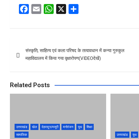
F
E
W
X
S
a
m
h
h
ce
ail
at
ar
b
s
e
Post
o
A
संस्कृति, साहित्य एवं कला परिषद के तत्वावधान में कन्या गुरुकुल
navigation
o
p
महाविद्यालय में किया गया वृक्षारोपण(VIDEOदेखें)
k
p
Related Posts
उत्तराखंड
खेल
देहरादून/मसूरी
मनोरंजन
यूथ
शिक्षा
सामाजिक
उत्तराखंड
यूथ