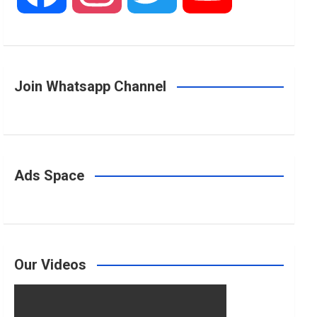
a
n
w
o
Join Whatsapp Channel
c
s
i
u
e
t
t
T
Ads Space
b
a
t
u
o
g
e
b
Our Videos
o
r
r
e