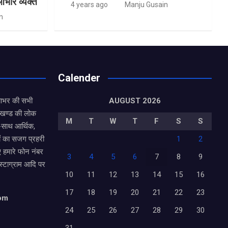
आभार व्यक्त
4 years ago
Manju Gusain
n
Calender
याभर की सभी
AUGUST 2026
राखण्ड की लोक
M
T
W
T
F
S
S
थ-साथ आर्थिक,
ं का सजग प्रहरी
1
2
ए हमारे फोन नंबर
3
4
5
6
7
8
9
ंस्टाग्राम आदि पर
10
11
12
13
14
15
16
17
18
19
20
21
22
23
com
24
25
26
27
28
29
30
31