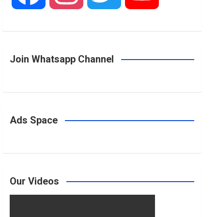
a
n
w
o
Join Whatsapp Channel
c
s
i
u
e
t
t
T
Ads Space
b
a
t
u
o
g
e
b
Our Videos
o
r
r
e