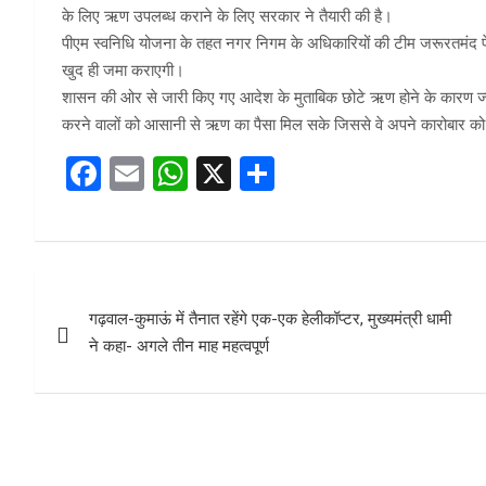
के लिए ऋण उपलब्ध कराने के लिए सरकार ने तैयारी की है।
पीएम स्वनिधि योजना के तहत नगर निगम के अधिकारियों की टीम जरूरतमंद फे
खुद ही जमा कराएगी।
शासन की ओर से जारी किए गए आदेश के मुताबिक छोटे ऋण होने के कारण ज्याद
करने वालों को आसानी से ऋण का पैसा मिल सके जिससे वे अपने कारोबार को 
F
E
W
X
S
a
m
h
h
ce
ail
at
ar
b
s
e
Post
o
A
गढ़वाल-कुमाऊं में तैनात रहेंगे एक-एक हेलीकॉप्टर, मुख्यमंत्री धामी
navigation
o
p
ने कहा- अगले तीन माह महत्वपूर्ण
k
p