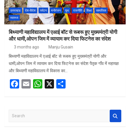
उत्तराखंड
देश-विदेश
पर्यटन
मनोरंजन
यूथ
राजनीति
शिक्षा
सामाजिक
स्वास्थ्य
बिथ्याणी महाविद्यालय में एआई बॉट से रूबरू हुए मुख्यमंत्री योगी
और धामी,ओपन जिम में व्यायाम कर दिया फिटनेस का संदेश
3 months ago
Manju Gusain
बिथ्याणी महाविद्यालय में एआई बॉट से रूबरू हुए मुख्यमंत्री योगी और
धामी,ओपन जिम में व्यायाम कर दिया फिटनेस का संदेश पैतृक गाँव में महायज्ञ
और बिथ्याणी महाविद्यालय में विकास का…
F
E
W
X
S
a
m
h
h
ce
ail
at
ar
b
s
e
S
o
A
e
a