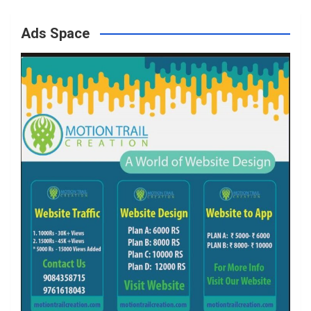
o
g
e
b
Ads Space
o
r
r
e
k
a
m