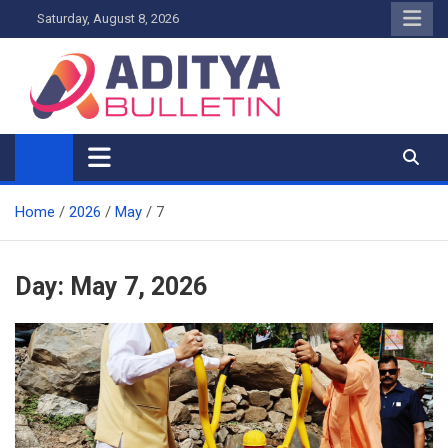
Skip
Saturday, August 8, 2026
to
content
Home
2026
May
7
Day:
May 7, 2026