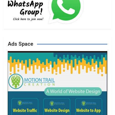
b
a
t
u
o
g
e
b
Ads Space
o
r
r
e
k
a
m