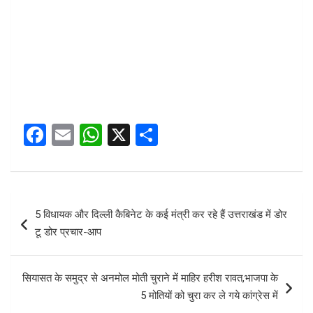
F
E
W
X
S
a
m
h
h
ce
ail
at
ar
b
s
e
Post
5 विधायक और दिल्ली कैबिनेट के कई मंत्री कर रहे हैं उत्तराखंड में डोर
o
A
navigation
टू डोर प्रचार-आप
o
p
k
p
सियासत के समुद्र से अनमोल मोती चुराने में माहिर हरीश रावत,भाजपा के
5 मोतियों को चुरा कर ले गये कांग्रेस में