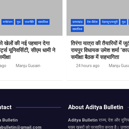
मनोरंजन
यूथ
राजनीति
सामाजिक
उत्तराखंड
देश-विदेश
देहरादून/मसूरी
यूथ
सामाजिक
को खेलों की नई पहचान देगा
तिरंगा यात्रा की तैयारियों में ज
र्ट्स यूनिवर्सिटी, सीएम धामी ने
रायपुर विधायक उमेश शर्मा ‘का
मीक्षा
समीक्षा बैठक में सहभागिता
 ago
Manju Gusain
24 hours ago
Manju Gus
tact
About Aditya Bulletin
 Bulletin
Aditya Bulletin
राज्य, देश और दुनि
yabulletin@gmail.com
मुख्य खबरों को प्रसारित करता है। उत्त