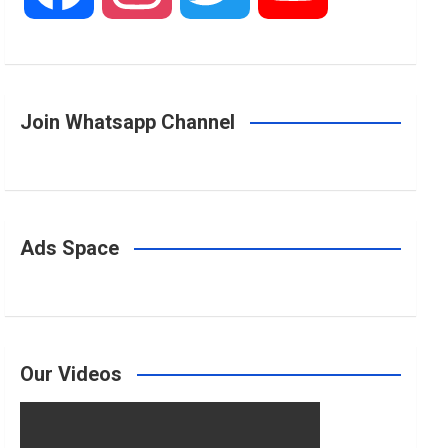
a
n
w
o
Join Whatsapp Channel
c
s
i
u
e
t
t
T
Ads Space
b
a
t
u
o
g
e
b
Our Videos
o
r
r
e