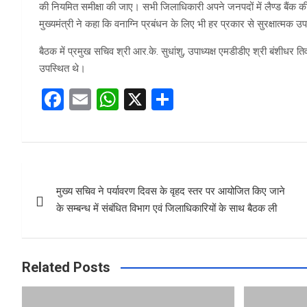
की नियमित समीक्षा की जाए। सभी जिलाधिकारी अपने जनपदों में लैण्ड बैंक की 
मुख्यमंत्री ने कहा कि वनाग्नि प्रबंधन के लिए भी हर प्रकार से सुरक्षात्मक उ
बैठक में प्रमुख सचिव श्री आर.के. सुधांशु, उपाध्यक्ष एमडीडीए श्री बंशीधर त
उपस्थित थे।
F
E
W
X
S
a
m
h
h
ce
ail
at
ar
b
s
e
Post
o
A
मुख्य सचिव ने पर्यावरण दिवस के वृहद स्तर पर आयोजित किए जाने
navigation
o
p
के सम्बन्ध में संबंधित विभाग एवं जिलाधिकारियों के साथ बैठक ली
k
p
Related Posts