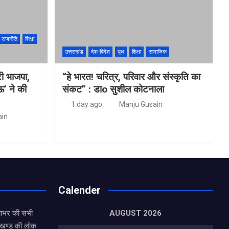
राजनीति
शिक्षा
उत्तराखंड
देश-विदेश
यूथ
शिक्षा
सामाजिक
ुटी भाजपा,
“हे भारत! चरित्र, परिवार और संस्कृति का
ऊ’ ने की
संकट” : डाo सुशील कोटनाला
1 day ago
Manju Gusain
ain
Calender
याभर की सभी
AUGUST 2026
राखण्ड की लोक