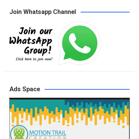
Join Whatsapp Channel
c
s
i
u
e
t
t
T
b
a
t
u
o
g
e
b
Ads Space
o
r
r
e
k
a