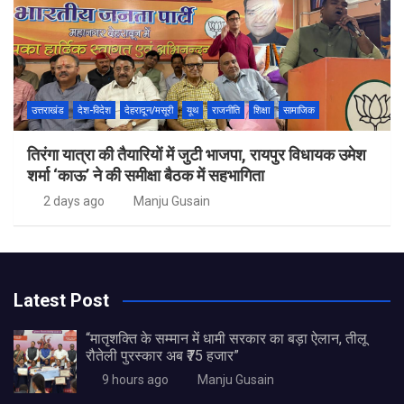
उत्तराखंड
देश-विदेश
देहरादून/मसूरी
यूथ
राजनीति
शिक्षा
सामाजिक
तिरंगा यात्रा की तैयारियों में जुटी भाजपा, रायपुर विधायक उमेश
शर्मा ‘काऊ’ ने की समीक्षा बैठक में सहभागिता
2 days ago
Manju Gusain
Latest Post
“मातृशक्ति के सम्मान में धामी सरकार का बड़ा ऐलान, तीलू
रौतेली पुरस्कार अब ₹75 हजार”
9 hours ago
Manju Gusain