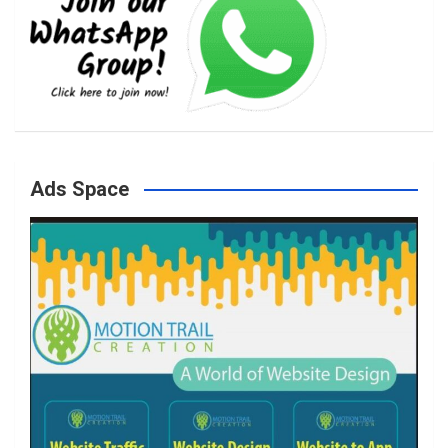
e
t
t
T
b
a
t
u
o
g
e
b
Ads Space
o
r
r
e
k
a
m