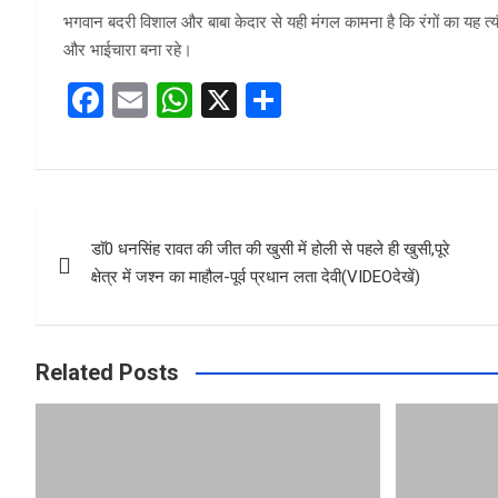
भगवान बदरी विशाल और बाबा केदार से यही मंगल कामना है कि रंगों का यह त्यौहा
और भाईचारा बना रहे।
F
E
W
X
S
a
m
h
h
ce
ail
at
ar
b
s
e
Post
o
A
डाॅ0 धनसिंह रावत की जीत की खुसी में होली से पहले ही खुसी,पूरे
navigation
o
p
क्षेत्र में जश्न का माहौल-पूर्व प्रधान लता देवी(VIDEOदेखें)
k
p
Related Posts