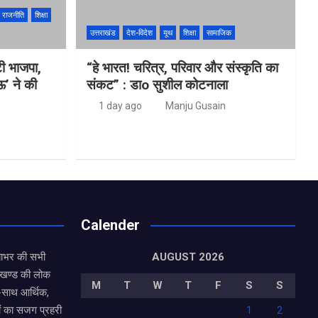
राजनीति
शिक्षा
उत्तराखंड
देश-विदेश
यूथ
शिक्षा
सामाजिक
ुटी भाजपा,
“हे भारत! चरित्र, परिवार और संस्कृति का
ऊ’ ने की
संकट” : डाo सुशील कोटनाला
1 day ago
Manju Gusain
Calender
याभर की सभी
AUGUST 2026
राखण्ड की लोक
M
T
W
T
F
S
S
थ-साथ आर्थिक,
ं का सजग प्रहरी
1
2