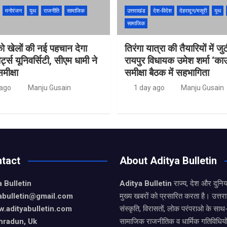
मनोरंजन
यूथ
राजनीति
सामाजिक
उत्तराखंड
देश-विदेश
देहरादून/मसूरी
यूथ
सामाजिक
को खेलों की नई पहचान देगा
तिरंगा यात्रा की तैयारियों में ज
र्ट्स यूनिवर्सिटी, सीएम धामी ने
रायपुर विधायक उमेश शर्मा ‘का
मीक्षा
समीक्षा बैठक में सहभागिता
 ago
Manju Gusain
1 day ago
Manju Gusain
tact
About Aditya Bulletin
 Bulletin
Aditya Bulletin
राज्य, देश और दुनि
yabulletin@gmail.com
मुख्य खबरों को प्रसारित करता है। उत्त
.adityabulletin.com
संस्कृति, विरासतों, लोक परंपराओ के सा
hradun, Uk
सामाजिक राजनीतिक व धार्मिक गतिविधियो