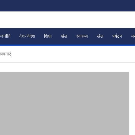
ाजनीति
देश-विदेश
शिक्षा
खेल
स्वास्थ्य
खेल
पर्यटन
म
कामनाएं