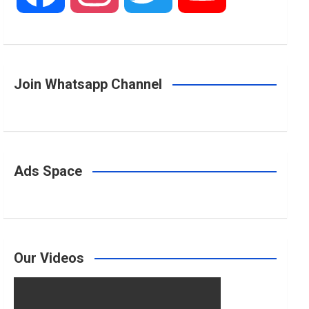
a
n
w
o
Join Whatsapp Channel
c
s
i
u
e
t
t
T
Ads Space
b
a
t
u
o
g
e
b
Our Videos
o
r
r
e