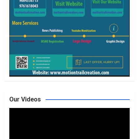
Our Videos
Video
Player