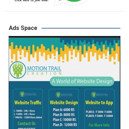
o
g
e
b
Ads Space
o
r
r
e
k
a
m