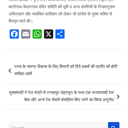
बदरीनाथ केदारनाथ मंदिर समिति की भूमि व अन्य संपत्तियों के नियमानुसार
अधिग्रहण और यथोचित प्रतिकर को लेकर भी प्रदेश के मुख्य सचिव से
विस्तृत वार्ता की।
F
E
W
X
S
a
m
h
h
ce
ail
at
ar
b
s
e
Post
राज्य के समग्र विकास के लिए विभागों को दिये लक्ष्यों की प्राप्ति की होगी
o
A
navigation
समीक्षा-धामी
o
p
k
p
मुख्यमंत्री ने रेल मंत्री से टनकपुर-देहरादून के मध्य एक जनशताब्दी रेल
सेवा और अन्य रेल सेवायें संचालित किए जाने का किया अनुरोध
S