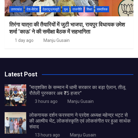
उत्तराखंड
देश-विदेश
देहरादून/मसूरी
यूथ
राजनीति
शिक्षा
सामाजिक
तिरंगा यात्रा की तैयारियों में जुटी भाजपा, रायपुर विधायक उमेश
शर्मा ‘काऊ’ ने की समीक्षा बैठक में सहभागिता
1 day ago
Manju Gusain
Latest Post
“मातृशक्ति के सम्मान में धामी सरकार का बड़ा ऐलान, तीलू
रौतेली पुरस्कार अब ₹75 हजार”
3 hours ago
Manju Gusain
लोकगायक दर्शन फरस्वाण ने प्रदेश अध्यक्ष महेन्द्र भट्ट से
की आत्मीय भेंट, लोकसंस्कृति एवं लोकसंगीत पर हुआ सार्थक
संवाद
13 hours ago
Manju Gusain