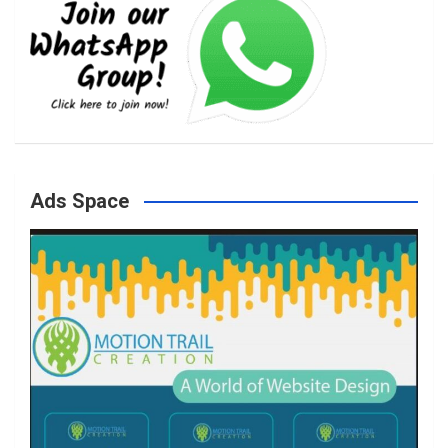
e
t
t
T
b
a
t
u
o
g
e
b
Ads Space
o
r
r
e
k
a
m