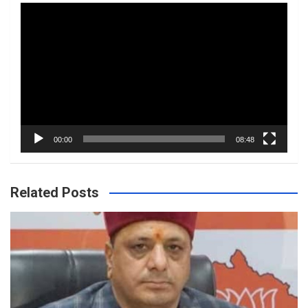
Video
Player
00:00
08:48
Related Posts