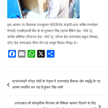
इस अवसर पर विधायक राजकुमार पोरी,विनोद कंडारी,अपर सचिव मनमोहन
मैनाली, एचडीएफसी बैंक के से मुस्कान सिंह (ब्रांच बैंकिंग हेड- नॉर्थ 3),
संजीव कौशिक (रीजनल हेड- नॉर्थ 3), जोनल हेड उत्तराखंड बकुल सिक्का,
स्टेट हेड उत्तराखंड गौरव जैन एवं आयुष सिंघल मौजूद थे।
F
E
W
X
S
a
m
h
h
ce
ail
at
ar
b
s
e
Post
प्रधानमंत्री नरेंद्र मोदी के नेतृत्व में उत्तराखंड विकास और समृद्धि के नए
o
A
navigation
आयाम स्थापित कर रहा है:पुष्कर सिंह धामी
o
p
k
p
उत्तराखंड की सांस्कृतिक विरासत को वैश्विक पहचान दिलाने के लिए