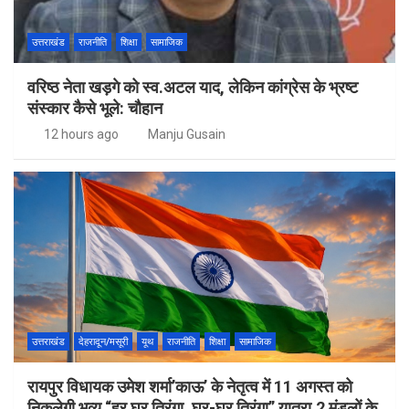
उत्तराखंड
राजनीति
शिक्षा
सामाजिक
वरिष्ठ नेता खड़गे को स्व.अटल याद, लेकिन कांग्रेस के भ्रष्ट
संस्कार कैसे भूले: चौहान
12 hours ago
Manju Gusain
उत्तराखंड
देहरादून/मसूरी
यूथ
राजनीति
शिक्षा
सामाजिक
रायपुर विधायक उमेश शर्मा’काऊ’ के नेतृत्व में 11 अगस्त को
निकलेगी भव्य “हर घर तिरंगा, घर-घर तिरंगा” यात्रा,2 मंडलों के