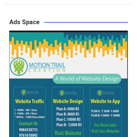
o
g
e
b
Ads Space
o
r
r
e
k
a
m