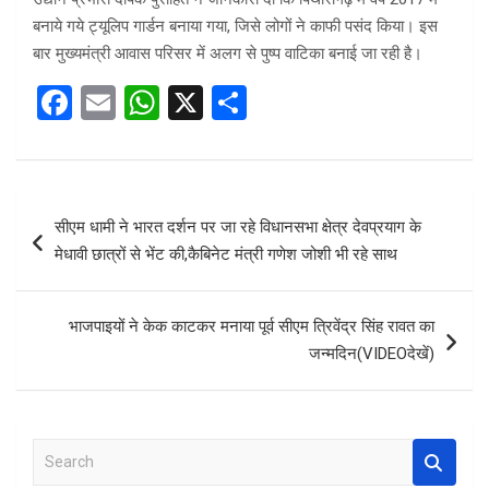
बनाये गये ट्यूलिप गार्डन बनाया गया, जिसे लोगों ने काफी पसंद किया। इस
बार मुख्यमंत्री आवास परिसर में अलग से पुष्प वाटिका बनाई जा रही है।
F
E
W
X
S
a
m
h
h
ce
ail
at
ar
b
s
e
Post
सीएम धामी ने भारत दर्शन पर जा रहे विधानसभा क्षेत्र देवप्रयाग के
o
A
navigation
मेधावी छात्रों से भेंट की,कैबिनेट मंत्री गणेश जोशी भी रहे साथ
o
p
k
p
भाजपाइयों ने केक काटकर मनाया पूर्व सीएम त्रिवेंद्र सिंह रावत का
जन्मदिन(VIDEOदेखें)
S
e