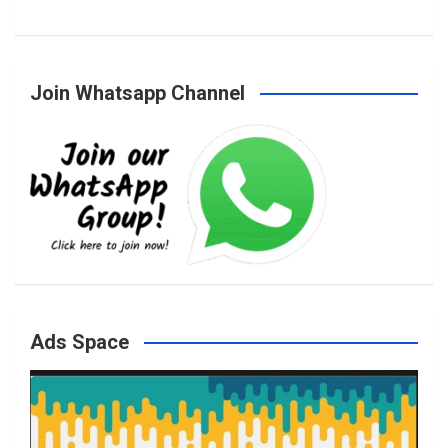
a
n
w
o
Join Whatsapp Channel
c
s
i
u
e
t
t
T
b
a
t
u
o
g
e
b
Ads Space
o
r
r
e
k
a