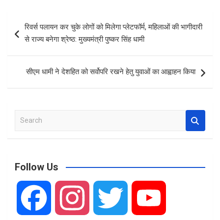
ce
ail
at
ar
b
s
e
Post
रिवर्स पलायन कर चुके लोगों को मिलेगा प्लेटफॉर्म, महिलाओं की भागीदारी
o
A
navigation
से राज्य बनेगा श्रेष्ठ: मुख्यमंत्री पुष्कर सिंह धामी
o
p
k
p
सीएम धामी ने देशहित को सर्वोपरि रखने हेतु युवाओं का आह्वाहन किया
S
e
a
r
c
Follow Us
h
F
I
T
Y