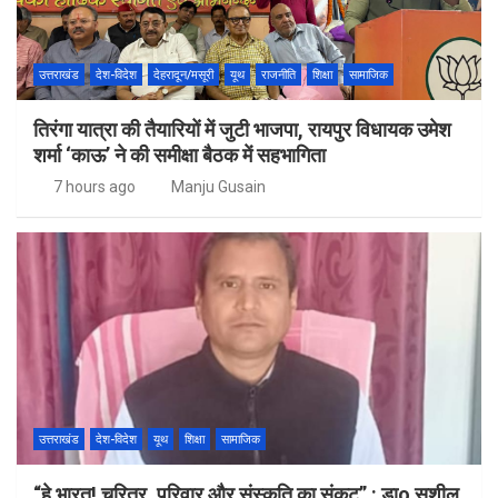
उत्तराखंड
देश-विदेश
देहरादून/मसूरी
यूथ
राजनीति
शिक्षा
सामाजिक
तिरंगा यात्रा की तैयारियों में जुटी भाजपा, रायपुर विधायक उमेश
शर्मा ‘काऊ’ ने की समीक्षा बैठक में सहभागिता
7 hours ago
Manju Gusain
उत्तराखंड
देश-विदेश
यूथ
शिक्षा
सामाजिक
“हे भारत! चरित्र, परिवार और संस्कृति का संकट” : डाo सुशील