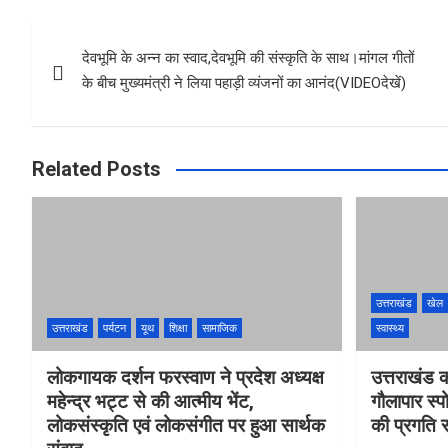
b
s
e
Post
o
A
देवभूमि के अन्न का स्वाद,देवभूमि की संस्कृति के साथ।मांगल गीतों
navigation
o
p
के बीच मुख्यमंत्री ने लिया पहाड़ी व्यंजनों का आनंद(VIDEOदेखें)
k
p
Related Posts
उत्तराखंड
खेल
उत्तराखंड
पर्यटन
यूथ
शिक्षा
सामाजिक
स्वास्थ्य
लोकगायक दर्शन फरस्वाण ने प्रदेश अध्यक्ष
उत्तराखंड 
महेन्द्र भट्ट से की आत्मीय भेंट,
गौलापार स्पो
लोकसंस्कृति एवं लोकसंगीत पर हुआ सार्थक
की प्रगति स