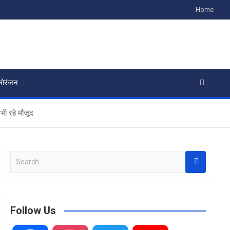
Home
नोरंजन
 भी रहे मौजूद
S
e
a
r
c
Follow Us
h