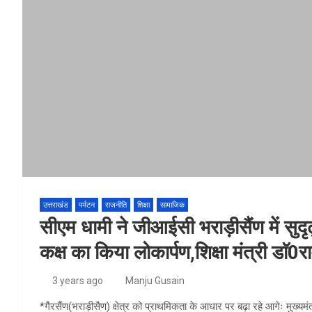
उत्तराखंड
पर्यटन
राजनीति
शिक्षा
सामाजिक
सीएम धामी ने जीआईसी भराड़ीसैंण में सुद
कक्ष का किया लोकार्पण,शिक्षा मंत्री डा
3 years ago
Manju Gusain
*गैरसैंण(भराड़ीसैण) क्षेत्र को प्राथमिकता के आधार पर बढ़ा रहे आगेः मुख्यमंत