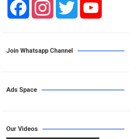
F
I
T
Y
a
n
w
o
Join Whatsapp Channel
c
s
i
u
e
t
t
T
Ads Space
b
a
t
u
o
g
e
b
Our Videos
o
r
r
e