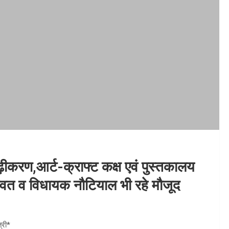
ृढ़ीकरण,आर्ट-क्राफ्ट कक्ष एवं पुस्तकालय
ॅ0रावत व विधायक नौटियाल भी रहे मौजूद
्री*