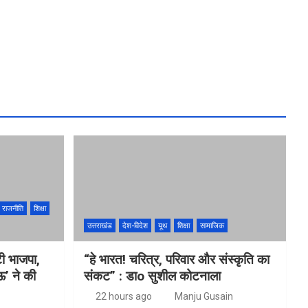
राजनीति
शिक्षा
उत्तराखंड
देश-विदेश
यूथ
शिक्षा
सामाजिक
ुटी भाजपा,
“हे भारत! चरित्र, परिवार और संस्कृति का
ऊ’ ने की
संकट” : डाo सुशील कोटनाला
22 hours ago
Manju Gusain