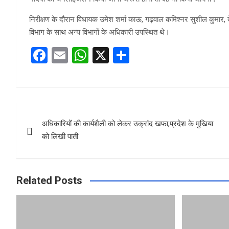
निरीक्षण के दौरान विधायक उमेश शर्मा काऊ, गढ़वाल कमिश्नर सुशील कुमार, द
विभाग के साथ अन्य विभागों के अधिकारी उपस्थित थे।
F
E
W
X
S
a
m
h
h
ce
ail
at
ar
b
s
e
Post
o
A
अधिकारियों की कार्यशैली को लेकर उक्रांद खफा,प्रदेश के मुखिया
navigation
o
p
को लिखी पाती
k
p
Related Posts