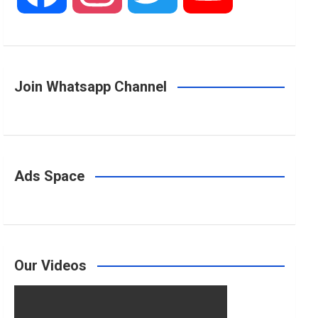
a
n
w
o
Join Whatsapp Channel
c
s
i
u
e
t
t
T
Ads Space
b
a
t
u
o
g
e
b
Our Videos
o
r
r
e