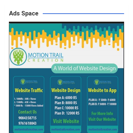
o
g
e
b
Ads Space
o
r
r
e
k
a
m