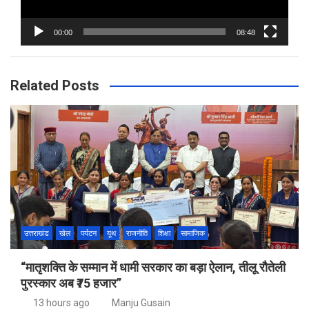
00:00
08:48
Related Posts
उत्तराखंड
खेल
पर्यटन
यूथ
राजनीति
शिक्षा
सामाजिक
“मातृशक्ति के सम्मान में धामी सरकार का बड़ा ऐलान, तीलू रौतेली
पुरस्कार अब ₹75 हजार”
13 hours ago
Manju Gusain