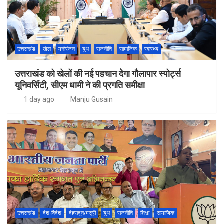
उत्तराखंड
खेल
मनोरंजन
यूथ
राजनीति
सामाजिक
स्वास्थ्य
उत्तराखंड को खेलों की नई पहचान देगा गौलापार स्पोर्ट्स
यूनिवर्सिटी, सीएम धामी ने की प्रगति समीक्षा
1 day ago
Manju Gusain
उत्तराखंड
देश-विदेश
देहरादून/मसूरी
यूथ
राजनीति
शिक्षा
सामाजिक