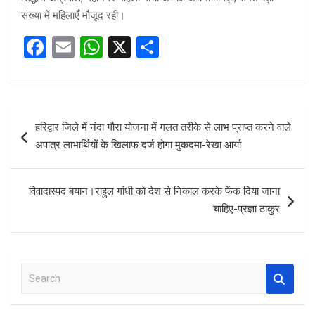
संख्या में महिलाएँ मौजूद रही।
F
E
W
X
S
a
m
h
h
ce
ail
at
ar
b
s
e
Post
हरिद्वार जिले में नंदा गौरा योजना में गलत तरीके से लाभ प्राप्त करने वाले
o
A
navigation
अपात्र लाभार्थियों के खिलाफ दर्ज होगा मुकदमा-रेखा आर्या
o
p
k
p
विवादास्पद बयान।राहुल गांधी को देश से निकाल करके फेंक दिया जाना
चाहिए-प्रज्ञा ठाकुर
S
e
a