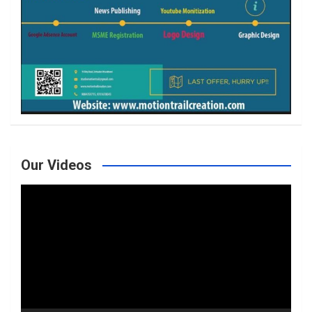
Our Videos
Video
Player