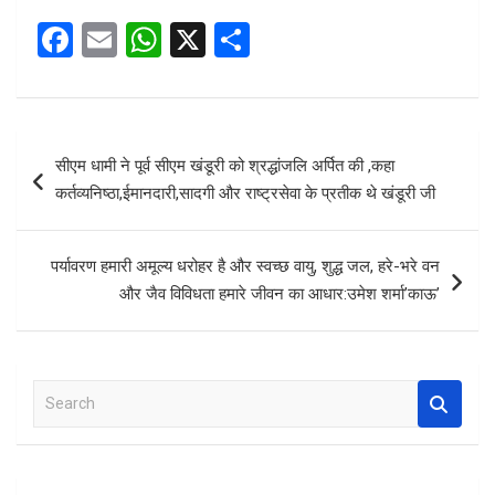
F
E
W
X
S
a
m
h
h
ce
ail
at
ar
b
s
e
Post
सीएम धामी ने पूर्व सीएम खंडूरी को श्रद्धांजलि अर्पित की ,कहा
o
A
navigation
कर्तव्यनिष्ठा,ईमानदारी,सादगी और राष्ट्रसेवा के प्रतीक थे खंडूरी जी
o
p
k
p
पर्यावरण हमारी अमूल्य धरोहर है और स्वच्छ वायु, शुद्ध जल, हरे-भरे वन
और जैव विविधता हमारे जीवन का आधार:उमेश शर्मा’काऊ’
S
e
a
r