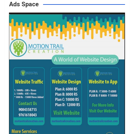
Ads Space
o
r
r
e
k
a
m