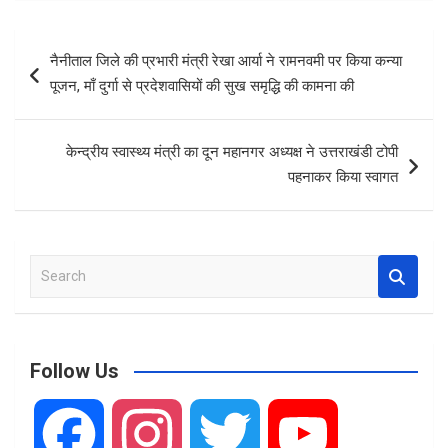
ce
ail
at
ar
b
s
e
Post
नैनीताल जिले की प्रभारी मंत्री रेखा आर्या ने रामनवमी पर किया कन्या
o
A
navigation
पूजन, माँ दुर्गा से प्रदेशवासियों की सुख समृद्धि की कामना की
o
p
k
p
केन्द्रीय स्वास्थ्य मंत्री का दून महानगर अध्यक्ष ने उत्तराखंडी टोपी
पहनाकर किया स्वागत
S
e
a
r
c
Follow Us
h
F
I
T
Y