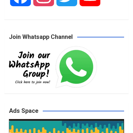
a
n
w
o
Join Whatsapp Channel
c
s
i
u
e
t
t
T
b
a
t
u
o
g
e
b
Ads Space
o
r
r
e