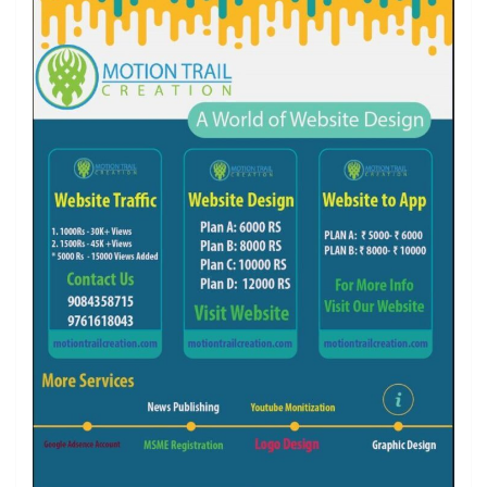
k
a
m