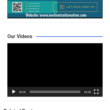
Our Videos
Video
Player
00:00
08:48