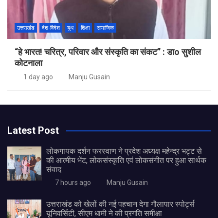
उत्तराखंड
देश-विदेश
यूथ
शिक्षा
सामाजिक
“हे भारत! चरित्र, परिवार और संस्कृति का संकट” : डाo सुशील
कोटनाला
1 day ago
Manju Gusain
Latest Post
लोकगायक दर्शन फरस्वाण ने प्रदेश अध्यक्ष महेन्द्र भट्ट से
की आत्मीय भेंट, लोकसंस्कृति एवं लोकसंगीत पर हुआ सार्थक
संवाद
7 hours ago
Manju Gusain
उत्तराखंड को खेलों की नई पहचान देगा गौलापार स्पोर्ट्स
यूनिवर्सिटी, सीएम धामी ने की प्रगति समीक्षा