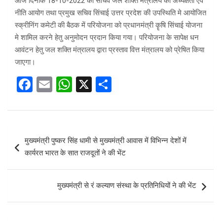
आज दिनांक 18-10-2022 को सचिव जल शक्ति मंत्रालय की अध्यक्षता एवं
नीति आयोग तथा प्रमुख सचिव सिंचाई उत्तर प्रदेश की उपस्थिति मे आयोजित
स्क्रीनिंग कमेटी की बैठक में परियोजना को प्रधानमंत्री कॄषि सिंचाई योजना
मे शामिल करने हेतु अनुमोदन प्रदान किया गया। परियोजना के सापेक्ष धन
आवंटन हेतु जल शक्ति मंत्रालय द्वारा प्रस्ताव वित्त मंत्रालय को प्रेषित किया
जाएगा।
F
E
W
X
S
a
m
h
h
ce
ail
at
ar
b
s
e
Post
मुख्यमंत्री पुष्कर सिंह धामी से मुख्यमंत्री आवास में विभिन्न देशों में
o
A
navigation
कार्यरत भारत के सात राजदूतों ने की भेंट
o
p
k
p
मुख्यमंत्री से रं कल्याण संस्था के प्रतिनिधियों ने की भेंट