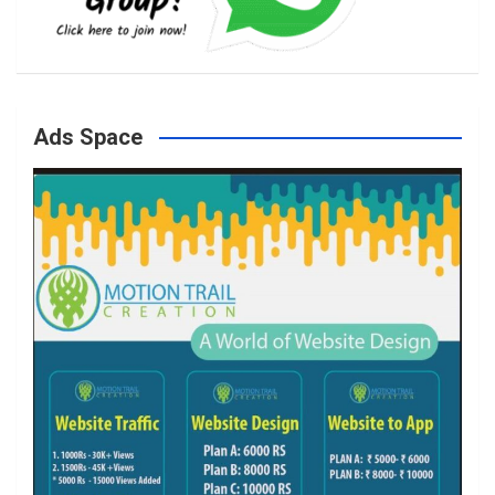
b
a
t
u
o
g
e
b
Ads Space
o
r
r
e
k
a
m