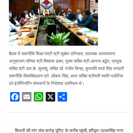
बैठक में तकनीकि शिक्षा मंत्री श्री सुबोध उनियाल, उपाध्यक्ष अवस्थापना
अनुश्रवण परिषद श्री विश्वास डाबर, मुख्य सचिव श्री आनन्द बर्द्धन, प्रमुख
सचिव श्री आर.के. सुधांशु, सचिव डॉ. रंजीत सिन्हा, कुलपति माधो सिंह भण्डारी
तकनीकि विश्वविद्यालय प्रो. ओंकार सिंह, अपर सचिव श्रीमती स्वाति भदोरिया
एवं इंजीनियरिंग संस्थानों के निदेशक उपस्थित थे।
F
E
W
X
S
a
m
h
h
ce
ail
at
ar
b
s
e
Post
बिजली की मांग पांच करोड़ यूनिट के करीब पहुंची, हरिद्वार-ऊधमसिंह नगर