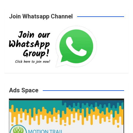
Join Whatsapp Channel
c
s
i
u
e
t
t
T
b
a
t
u
o
g
e
b
Ads Space
o
r
r
e
k
a