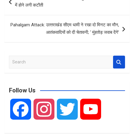
o
A
navigation
में होने लगी कटौती
o
p
k
p
Pahalgam Attack: उत्‍तराखंंड सीएम धामी ने रखा दो मिनट का मौन,
आतंकवादियों को दी चेतावनी; ‘ मुंहतोड़ जवाब देंगे’
S
e
a
r
c
Follow Us
h
F
I
T
Y
a
n
w
o