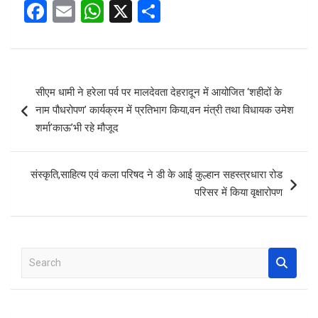
F
E
W
X
S
a
m
h
h
ce
ail
at
ar
b
s
e
Post
सीएम धामी ने हरेला पर्व पर मालदेवता देहरादून में आयोजित ‘शहीदों के
o
A
navigation
नाम पौधरोपण’ कार्यक्रम में प्रतिभाग किया,वन मंत्री तथा विधायक उमेश
o
p
शर्मा’काऊ’भी रहे मौजूद
k
p
संस्कृति,साहित्य एवं कला परिषद ने डी के आई कुल्हान सहस्त्रधारा रोड
परिसर में किया वृक्षारोपण
S
e
a
r