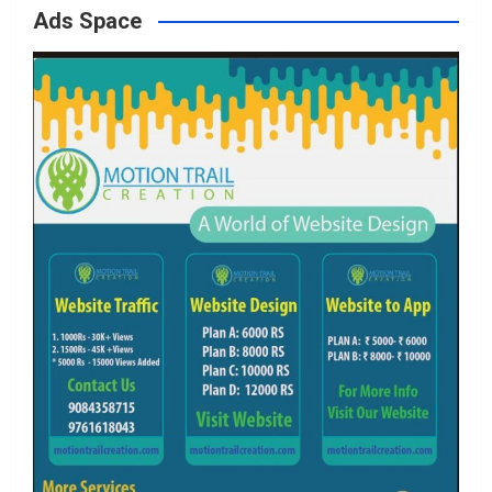
Ads Space
o
r
r
e
k
a
m