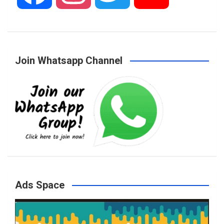
a
n
w
o
Join Whatsapp Channel
c
s
i
u
e
t
t
T
b
a
t
u
o
g
e
b
Ads Space
o
r
r
e