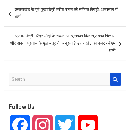
b
s
e
Post
उत्‍तराखंड के पूर्व मुख्‍यमंत्री हरीश रावत की तबीयत बिगड़ी, अस्‍पताल में
o
A
navigation
भर्ती
o
p
k
p
प्रधानमंत्री नरेंद्र मोदी के सबका साथ,सबका विकास,सबका विश्वास
और सबका प्रयास के मूल मंत्र के अनुरूप है उत्तराखंड का बजट-सीएम
धामी
S
e
a
r
c
Follow Us
h
F
I
T
Y