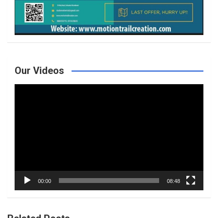
Our Videos
Video
Player
00:00
08:48