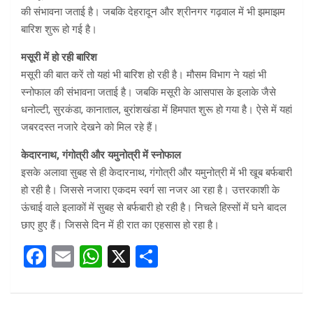
की संभावना जताई है। जबक‍ि देहरादून और श्रीनगर गढ़वाल में भी झमाझम
बार‍िश शुरू हो गई है।
मसूरी में हो रही बार‍िश
मसूरी की बात करें तो यहां भी बार‍िश हो रही है। मौसम व‍िभाग ने यहां भी
स्‍नोफाल की संभावना जताई है। जबक‍ि मसूरी के आसपास के इलाके जैसे
धनोल्टी, सुरकंडा, कानाताल, बुरांशखंडा में हिमपात शुरू हो गया है। ऐसे में यहां
जबरदस्‍त नजारे द‍ेखने को मि‍ल रहे हैं।
केदारनाथ, गंगोत्री और यमुनोत्री में स्‍नोफाल
इसके अलावा सुबह से ही केदारनाथ, गंगोत्री और यमुनोत्री में भी खूब बर्फबारी
हो रही है। ज‍िससे नजारा एकदम स्‍वर्ग सा नजर आ रहा है। उत्तरकाशी के
ऊंचाई वाले इलाकों में सुबह से बर्फबारी हो रही है। निचले ह‍िस्‍सों में घने बादल
छाए हुए हैं। ज‍िससे द‍िन में ही रात का एहसास हो रहा है।
F
E
W
X
S
a
m
h
h
ce
ail
at
ar