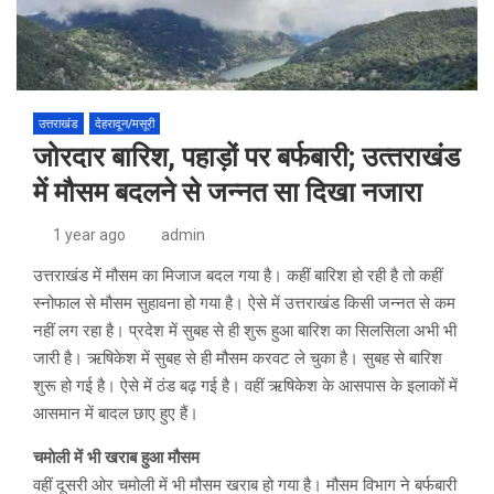
उत्तराखंड
देहरादून/मसूरी
जोरदार बार‍िश, पहाड़ों पर बर्फबारी; उत्‍तराखंड
में मौसम बदलने से जन्‍नत सा द‍िखा नजारा
1 year ago
admin
उत्तराखंड में मौसम का म‍िजाज बदल गया है। कहीं बारि‍श हो रही है तो कहीं
स्‍नोफाल से मौसम सुहावना हो गया है। ऐसे में उत्तराखंड कि‍सी जन्‍नत से कम
नहीं लग रहा है। प्रदेश में सुबह से ही शुरू हुआ बारि‍श का सि‍लसि‍ला अभी भी
जारी है। ऋषिकेश में सुबह से ही मौसम करवट ले चुका है। सुबह से बार‍िश
शुरू हो गई है। ऐसे में ठंड बढ़ गई है। वहीं ऋषिकेश के आसपास के इलाकों में
आसमान में बादल छाए हुए हैं।
चमाेली में भी खराब हुआ मौसम
वहीं दूसरी ओर चमोली में भी मौसम खराब हो गया है। मौसम व‍िभाग ने बर्फबारी