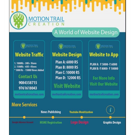
k
a
m