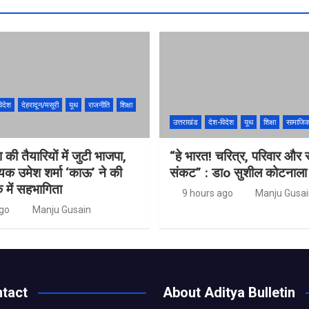
िदेश
देहरादून/मसूरी
यूथ
राजनीति
शिक्षा
उत्तराखंड
देश-विदेश
यूथ
शिक्षा
सामाजि
ा की तैयारियों में जुटी भाजपा,
“हे भारत! चरित्र, परिवार और स
ायक उमेश शर्मा ‘काऊ’ ने की
संकट” : डाo सुशील कोटनाला
क में सहभागिता
9 hours ago
Manju Gusai
ago
Manju Gusain
tact
About Aditya Bulletin