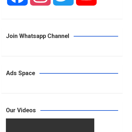
a
n
w
o
Join Whatsapp Channel
c
s
i
u
e
t
t
T
Ads Space
b
a
t
u
o
g
e
b
Our Videos
o
r
r
e