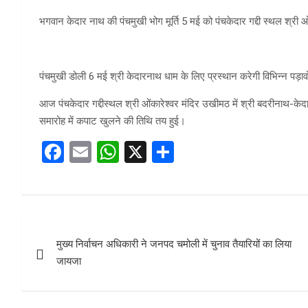
भगवान केदार नाथ की पंचमुखी भोग मूर्ति 5 मई को पंचकेदार गद्दी स्थल श्री 
पंचमुखी डोली 6 मई श्री केदारनाथ धाम के लिए प्रस्थान करेगी विभिन्न पड़ा
आज पंचकेदार गद्दीस्थल श्री ओंकारेश्वर मंदिर उखीमठ में श्री बदरीनाथ-केद
समारोह में कपाट खुलने की तिथि तय हुई।
F
E
W
X
S
a
m
h
h
ce
ail
at
ar
b
s
e
Post
o
A
मुख्य निर्वाचन अधिकारी ने जनपद चमोली में चुनाव तैयारियों का लिया
navigation
o
p
जायजा
k
p