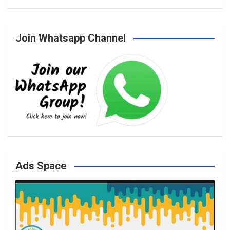
a
n
w
o
Join Whatsapp Channel
c
s
i
u
e
t
t
T
b
a
t
u
o
g
e
b
Ads Space
o
r
r
e
k
a