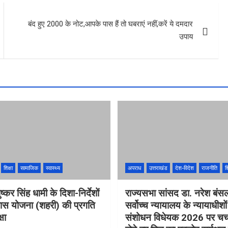
बंद हुए 2000 के नोट,आपके पास हैं तो घबराएं नहीं,करें ये दमदार
उपाय
शिक्षा
सामाजिक
स्वास्थ्य
अपराध
उत्तराखंड
देश-विदेश
राजनीति
शि
ुष्कर सिंह धामी के दिशा-निर्देशों
राज्यसभा सांसद डा. नरेश बंस
वास योजना (शहरी) की प्रगति
सर्वोच्च न्यायालय के न्यायाधीशो
षा
संशोधन विधेयक 2026 पर चर्चा