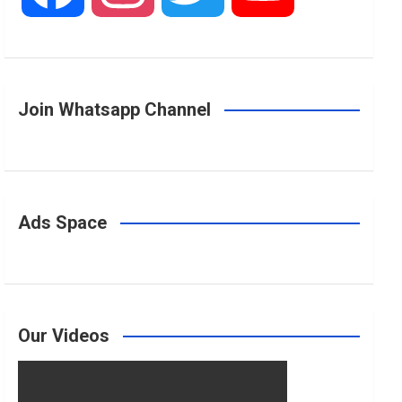
a
n
w
o
Join Whatsapp Channel
c
s
i
u
e
t
t
T
Ads Space
b
a
t
u
o
g
e
b
Our Videos
o
r
r
e