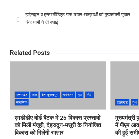
b
s
e
Post
o
A
हाईस्कूल व इण्टरमीडिएट पास छात्र-छात्राओं को मुख्यमंत्री पुष्कर
navigation
o
p
सिंह धामी ने दी बधाई
k
p
Related Posts
उत्तराखंड
खेल
देहरादून/मसूरी
मनोरंजन
यूथ
शिक्षा
सामाजिक
उत्तराखंड
यूथ
एमडीडीए बोर्ड बैठक में 25 विकास प्रस्तावों
मुख्यमंत्री प
को मिली मंजूरी, देहरादून-मसूरी के नियोजित
में पीएम आ
विकास को मिलेगी रफ्तार
की हुई समीक्