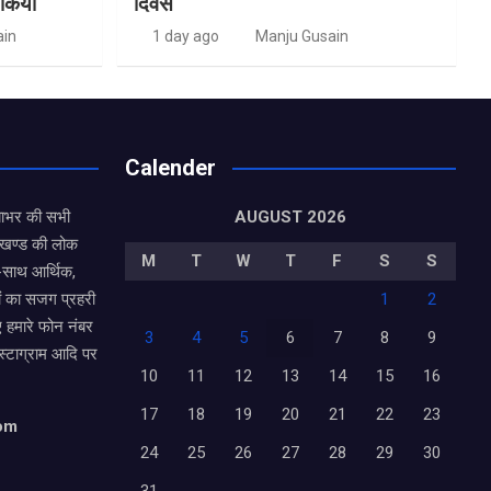
 किया
दिवस
ain
1 day ago
Manju Gusain
Calender
याभर की सभी
AUGUST 2026
राखण्ड की लोक
M
T
W
T
F
S
S
थ-साथ आर्थिक,
ं का सजग प्रहरी
1
2
ए हमारे फोन नंबर
3
4
5
6
7
8
9
ंस्टाग्राम आदि पर
10
11
12
13
14
15
16
17
18
19
20
21
22
23
com
24
25
26
27
28
29
30
31