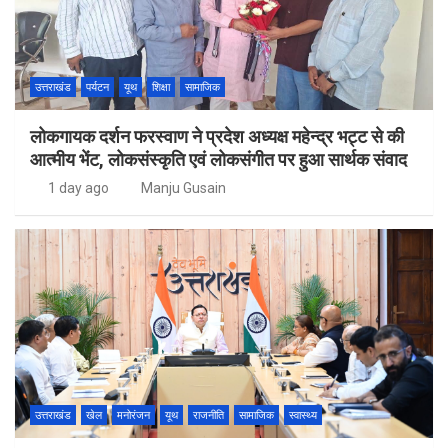
उत्तराखंड
पर्यटन
यूथ
शिक्षा
सामाजिक
लोकगायक दर्शन फरस्वाण ने प्रदेश अध्यक्ष महेन्द्र भट्ट से की
आत्मीय भेंट, लोकसंस्कृति एवं लोकसंगीत पर हुआ सार्थक संवाद
1 day ago
Manju Gusain
उत्तराखंड
खेल
मनोरंजन
यूथ
राजनीति
सामाजिक
स्वास्थ्य