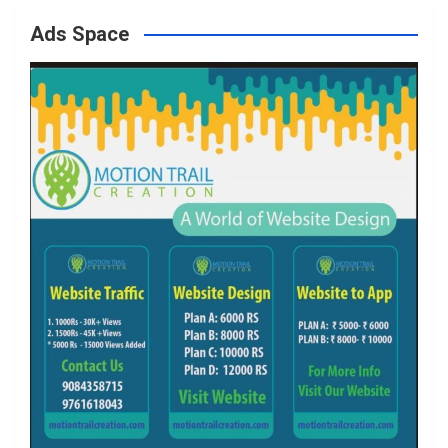
Ads Space
o
r
r
e
k
a
m