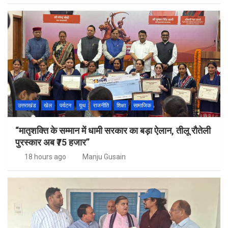
उत्तराखंड
खेल
पर्यटन
यूथ
राजनीति
शिक्षा
सामाजिक
“मातृशक्ति के सम्मान में धामी सरकार का बड़ा ऐलान, तीलू रौतेली
पुरस्कार अब ₹75 हजार”
18 hours ago
Manju Gusain