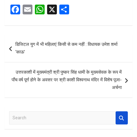
F
E
W
X
S
a
m
h
h
ce
ail
at
ar
b
s
e
Post
डिजिटल युग में भी महिलाएं किसी से कम नहीं : विधायक उमेश शर्मा
o
A
navigation
‘काऊ’
o
p
k
p
उत्तरकाशी में मुख्यमंत्री श्री पुष्कर सिंह धामी के मुख्यसेवक के रूप में
पाँच वर्ष पूर्ण होने के अवसर पर श्री काशी विश्वनाथ मंदिर में विशेष पूजा-
अर्चना
S
e
a