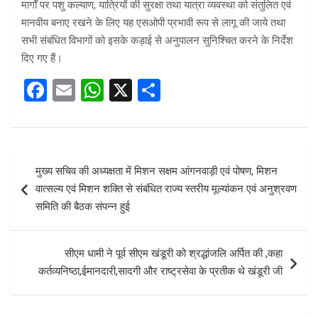
मार्गों पर पशु कल्याण, यात्रियों की सुरक्षा तथा यात्रा व्यवस्था को संतुलित एवं
मानवीय बनाए रखने के लिए यह एसओपी प्रभावी रूप से लागू की जाये तथा
सभी संबंधित विभागों को इसके कड़ाई से अनुपालन सुनिश्चित करने के निर्देश
दिए गए हैं।
F
E
W
X
S
a
m
h
h
ce
ail
at
ar
b
s
e
Post
मुख्य सचिव की अध्यक्षता में मिशन सक्षम आंगनवाड़ी एवं पोषण, मिशन
o
A
navigation
वात्सल्य एवं मिशन शक्ति से संबंधित राज्य स्तरीय मूल्यांकन एवं अनुश्रवण
o
p
समिति की बैठक संपन्न हुई
k
p
सीएम धामी ने पूर्व सीएम खंडूरी को श्रद्धांजलि अर्पित की ,कहा
कर्तव्यनिष्ठा,ईमानदारी,सादगी और राष्ट्रसेवा के प्रतीक थे खंडूरी जी