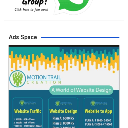
b
a
t
u
o
g
e
b
Ads Space
o
r
r
e
k
a
m