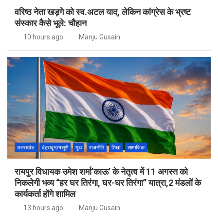
वरिष्ठ नेता खड़गे को स्व.अटल याद, लेकिन कांग्रेस के भ्रष्ट
संस्कार कैसे भूले: चौहान
10 hours ago
Manju Gusain
उत्तराखंड
देहरादून/मसूरी
यूथ
राजनीति
शिक्षा
सामाजिक
रायपुर विधायक उमेश शर्मा’काऊ’ के नेतृत्व में 11 अगस्त को
निकलेगी भव्य “हर घर तिरंगा, घर-घर तिरंगा” यात्रा,2 मंडलों के
कार्यकर्ता होंगे शामिल
13 hours ago
Manju Gusain