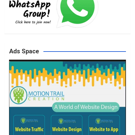
b
a
t
u
o
g
e
b
Ads Space
o
r
r
e
k
a
m