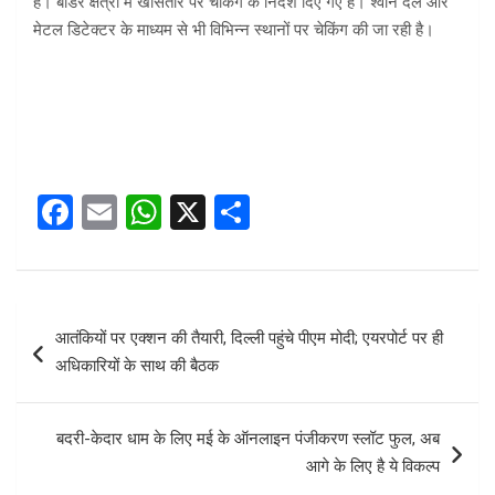
है। बॉर्डर क्षेत्रों में खासतौर पर चेकिंग के निर्देश दिए गए हैं। श्वान दल और
मेटल डिटेक्टर के माध्यम से भी विभिन्न स्थानों पर चेकिंग की जा रही है।
F
E
W
X
S
a
m
h
h
ce
ail
at
ar
b
s
e
Post
आतंकियों पर एक्शन की तैयारी, दिल्ली पहुंचे पीएम मोदी; एयरपोर्ट पर ही
o
A
navigation
अधिकारियों के साथ की बैठक
o
p
k
p
बदरी-केदार धाम के लिए मई के ऑनलाइन पंजीकरण स्लॉट फुल, अब
आगे के लिए है ये विकल्प