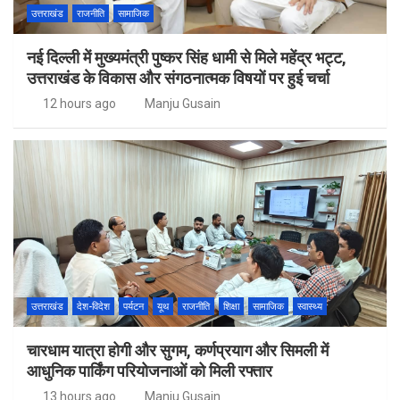
उत्तराखंड
राजनीति
सामाजिक
नई दिल्ली में मुख्यमंत्री पुष्कर सिंह धामी से मिले महेंद्र भट्ट,
उत्तराखंड के विकास और संगठनात्मक विषयों पर हुई चर्चा
12 hours ago
Manju Gusain
उत्तराखंड
देश-विदेश
पर्यटन
यूथ
राजनीति
शिक्षा
सामाजिक
स्वास्थ्य
चारधाम यात्रा होगी और सुगम, कर्णप्रयाग और सिमली में
आधुनिक पार्किंग परियोजनाओं को मिली रफ्तार
13 hours ago
Manju Gusain