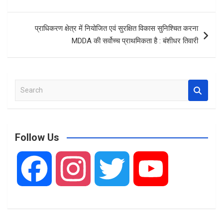
o
p
k
p
प्राधिकरण क्षेत्र में नियोजित एवं सुरक्षित विकास सुनिश्चित करना
MDDA की सर्वोच्च प्राथमिकता है : बंशीधर तिवारी
S
e
a
r
c
Follow Us
h
F
I
T
Y
a
n
w
o