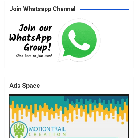
Join Whatsapp Channel
c
s
i
u
e
t
t
T
b
a
t
u
o
g
e
b
Ads Space
o
r
r
e
k
a