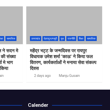
क्षा
सामाजिक
उत्तराखंड
देहरादून/मसूरी
यूथ
राजनीति
शिक्षा
सामाजिक
ल ने सदन मे
महेंद्र भट्ट के जन्मदिवस पर रायपुर
ं की संख्या
विधायक उमेश शर्मा ‘काऊ’ ने किया फल
 मे भाग
वितरण, कार्यकर्ताओं ने मनाया सेवा संकल्प
 किया
दिवस
ain
2 days ago
Manju Gusain
Calender