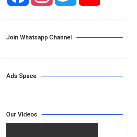
a
n
w
o
Join Whatsapp Channel
c
s
i
u
e
t
t
T
Ads Space
b
a
t
u
o
g
e
b
Our Videos
o
r
r
e