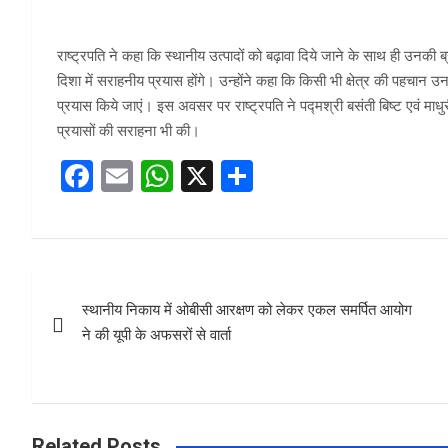
राष्ट्रपति ने कहा कि स्थानीय उत्पादों को बढ़ावा दिये जाने के साथ ही उनकी ब
दिशा में सराहनीय प्रयास होंगे। उन्होंने कहा कि किसी भी क्षेत्र की पहचान उन
प्रयास किये जाएं। इस अवसर पर राष्ट्रपति ने पद्मश्री बसंती बिष्ट एवं माधु
प्रयासों की सराहना भी की।
F
E
W
X
S
a
m
h
h
ce
ail
at
ar
b
s
e
Post
o
A
स्थानीय निकाय में ओबीसी आरक्षण को लेकर एकल समर्पित आयोग
navigation
o
p
ने की यूपी के अफसरों से वार्ता
k
p
Related Posts