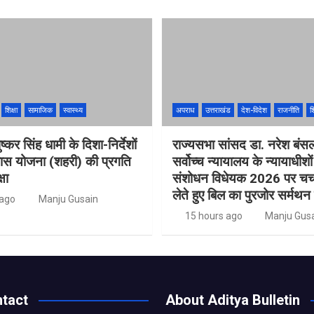
शिक्षा
सामाजिक
स्वास्थ्य
अपराध
उत्तराखंड
देश-विदेश
राजनीति
शि
ुष्कर सिंह धामी के दिशा-निर्देशों
राज्यसभा सांसद डा. नरेश बंस
वास योजना (शहरी) की प्रगति
सर्वोच्च न्यायालय के न्यायाधीशो
षा
संशोधन विधेयक 2026 पर चर्चा
लेते हुए बिल का पुरजोर सर्मथन
 ago
Manju Gusain
15 hours ago
Manju Gus
tact
About Aditya Bulletin