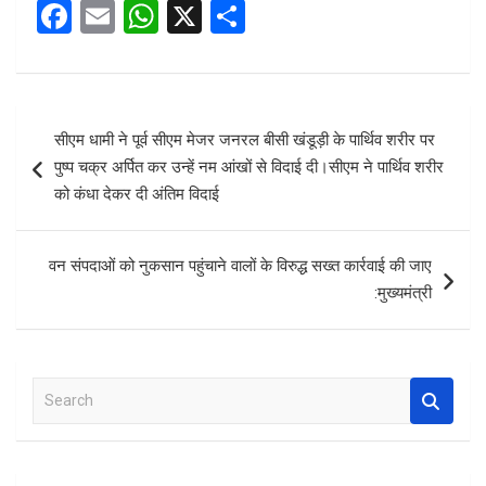
F
E
W
X
S
a
m
h
h
ce
ail
at
ar
b
s
e
Post
सीएम धामी ने पूर्व सीएम मेजर जनरल बीसी खंडूड़ी के पार्थिव शरीर पर
o
A
navigation
पुष्प चक्र अर्पित कर उन्हें नम आंखों से विदाई दी।सीएम ने पार्थिव शरीर
o
p
को कंधा देकर दी अंतिम विदाई
k
p
वन संपदाओं को नुकसान पहुंचाने वालों के विरुद्ध सख्त कार्रवाई की जाए
:मुख्यमंत्री
S
e
a
r