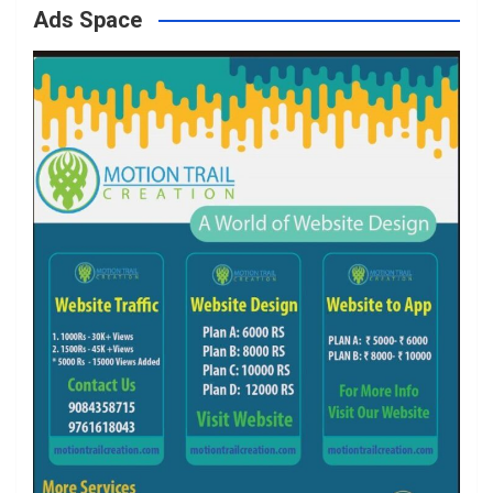
Ads Space
o
r
r
e
k
a
m