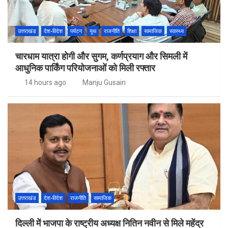
उत्तराखंड
देश-विदेश
पर्यटन
यूथ
राजनीति
शिक्षा
सामाजिक
स्वास्थ्य
चारधाम यात्रा होगी और सुगम, कर्णप्रयाग और सिमली में
आधुनिक पार्किंग परियोजनाओं को मिली रफ्तार
14 hours ago
Manju Gusain
उत्तराखंड
देश-विदेश
राजनीति
सामाजिक
दिल्ली में भाजपा के राष्ट्रीय अध्यक्ष नितिन नवीन से मिले महेंद्र