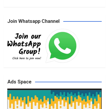
a
n
w
o
Join Whatsapp Channel
c
s
i
u
e
t
t
T
b
a
t
u
o
g
e
b
Ads Space
o
r
r
e
k
a