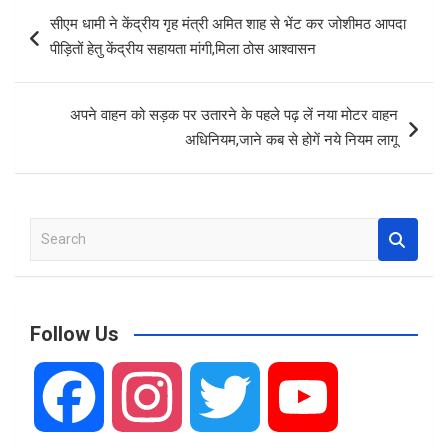
b
s
e
Post
सीएम धामी ने केंद्रीय गृह मंत्री अमित शाह से भेंट कर जोशीमठ आपदा
o
A
navigation
पीड़ितों हेतु केंद्रीय सहायता मांगी,मिला ठोस आश्वासन
o
p
k
p
अपने वाहन को सड़क पर उतारने के पहले पढ़ लें नया मोटर वाहन
अधिनियम,जाने कब से होगें नये नियम लागू
S
e
a
r
c
Follow Us
h
F
I
T
Y