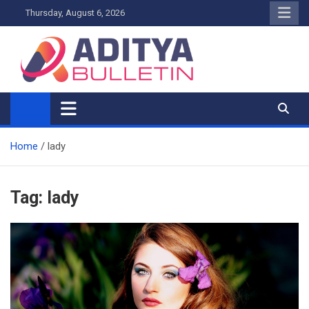
Skip
Thursday, August 6, 2026
to
content
Home
lady
Tag:
lady