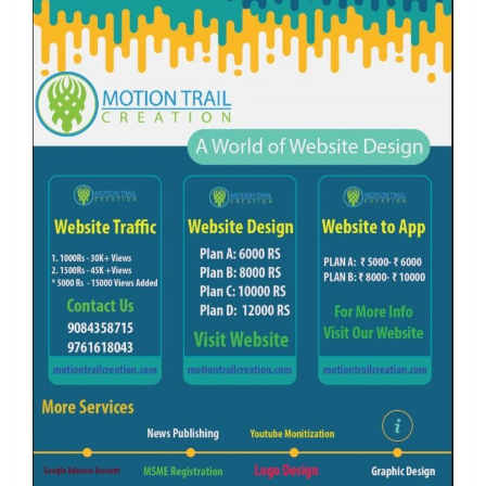
k
a
m