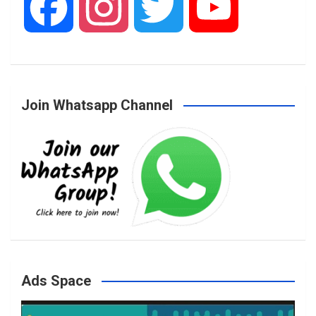
F
I
T
Y
a
n
w
o
Join Whatsapp Channel
c
s
i
u
e
t
t
T
b
a
t
u
o
g
e
b
Ads Space
o
r
r
e