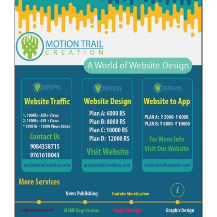
k
a
m