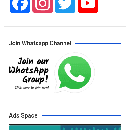
F
I
T
Y
a
n
w
o
Join Whatsapp Channel
c
s
i
u
e
t
t
T
b
a
t
u
o
g
e
b
Ads Space
o
r
r
e