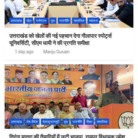
उत्तराखंड
खेल
मनोरंजन
यूथ
राजनीति
सामाजिक
स्वास्थ्य
उत्तराखंड को खेलों की नई पहचान देगा गौलापार स्पोर्ट्स
यूनिवर्सिटी, सीएम धामी ने की प्रगति समीक्षा
1 day ago
Manju Gusain
उत्तराखंड
देश-विदेश
देहरादून/मसूरी
यूथ
राजनीति
शिक्षा
सामाजिक
तिरंगा यात्रा की तैयारियों में जुटी भाजपा, रायपुर विधायक उमेश