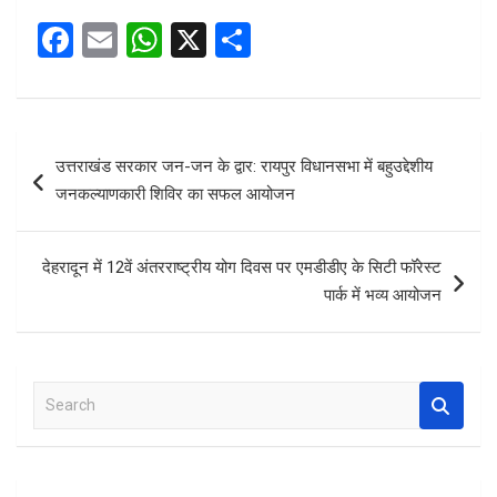
F
E
W
X
S
a
m
h
h
ce
ail
at
ar
b
s
e
Post
उत्तराखंड सरकार जन-जन के द्वार: रायपुर विधानसभा में बहुउद्देशीय
o
A
navigation
जनकल्याणकारी शिविर का सफल आयोजन
o
p
k
p
देहरादून में 12वें अंतरराष्ट्रीय योग दिवस पर एमडीडीए के सिटी फॉरेस्ट
पार्क में भव्य आयोजन
S
e
a
r