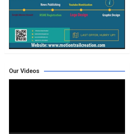
Our Videos
Video
Player