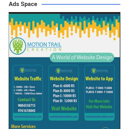
Ads Space
o
r
r
e
k
a
m