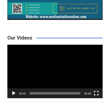
Our Videos
Video
Player
00:00
08:48