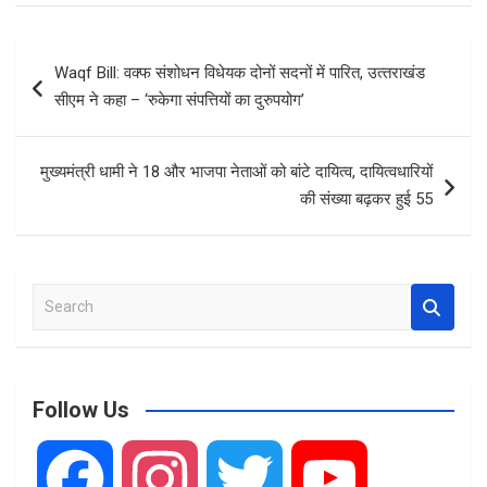
ce
ail
at
ar
b
s
e
Post
Waqf Bill: वक्‍फ संशोधन विधेयक दोनों सदनों में पारित, उत्‍तराखंड
o
A
navigation
सीएम ने कहा – ‘रुकेगा संपत्तियों का दुरुपयोग’
o
p
k
p
मुख्यमंत्री धामी ने 18 और भाजपा नेताओं को बांटे दायित्व, दायित्वधारियों
की संख्या बढ़कर हुई 55
S
e
a
r
c
Follow Us
h
F
I
T
Y