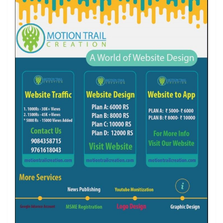
k
a
m