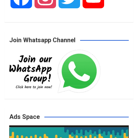
a
n
w
o
Join Whatsapp Channel
c
s
i
u
e
t
t
T
b
a
t
u
o
g
e
b
Ads Space
o
r
r
e