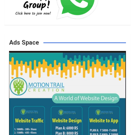
b
a
t
u
o
g
e
b
Ads Space
o
r
r
e
k
a
m