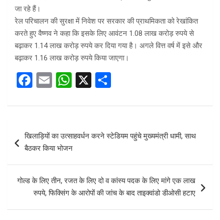
जा रहे हैं।
रेल परिचालन की सुरक्षा में निवेश पर सरकार की प्राथमिकता को रेखांकित
करते हुए वैष्णव ने कहा कि इसके लिए आवंटन 1.08 लाख करोड़ रुपये से
बढ़ाकर 1.14 लाख करोड़ रुपये कर दिया गया है। अगले वित्त वर्ष में इसे और
बढ़ाकर 1.16 लाख करोड़ रुपये किया जाएगा।
F
E
W
X
S
a
m
h
h
ce
ail
at
ar
b
s
e
Post
खिलाड़ियों का उत्साहवर्धन करने स्टेडियम पहुंचे मुख्यमंत्री धामी, साथ
o
A
navigation
बैठकर किया भोजन
o
p
k
p
गोल्ड के लिए तीन, रजत के लिए दो व कांस्य पदक के लिए मांगे एक लाख
रुपये, फिक्सिंग के आरोपों की जांच के बाद ताइक्वांडो डीओसी हटाए