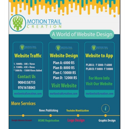
k
a
m