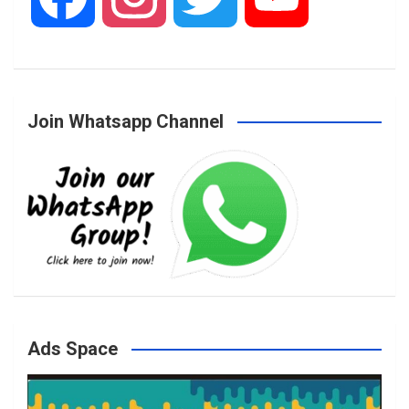
a
n
w
o
Join Whatsapp Channel
c
s
i
u
e
t
t
T
b
a
t
u
o
g
e
b
Ads Space
o
r
r
e