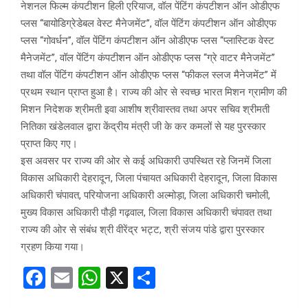
नेशनल फिल्म कंपटीशन हिली एरियाज, वॉल पेंटिंग कंपटीशन ऑन ओडीएफ
प्लस ‘‘बायोडिग्रेडेबल वेस्ट मैनेजमेंट’’, वॉल पेंटिंग कंपटीशन ऑन ओडीएफ
प्लस ‘‘गोवर्धन’’, वॉल पेंटिंग कंपटीशन ऑन ओडीएफ प्लस ‘‘प्लास्टिक वेस्ट
मैनेजमेंट’’, वॉल पेंटिंग कंपटीशन ऑन ओडीएफ प्लस ‘‘ग्रे वाटर मैनेजमेंट’’
तथा वॉल पेंटिंग कंपटीशन ऑन ओडीएफ प्लस ‘‘फीकल स्लज मैनेजमेंट’’ में
प्रथम स्थान प्राप्त हुआ है। राज्य की ओर से स्वच्छ भारत मिशन ग्रामीण की
मिशन निदेशक श्रीमती इवा आशीष श्रीवास्तव तथा अपर सचिव श्रीमती
नितिका खंडेलवाल द्वारा केंद्रीय मंत्री जी के कर कमलों से यह पुरस्कार
प्राप्त किए गए।
इस अवसर पर राज्य की ओर से कई अधिकारी उपस्थित रहे जिनमें जिला
विकास अधिकारी देहरादून, जिला पंचायत अधिकारी देहरादून, जिला विकास
अधिकारी चंपावत, परियोजना अधिकारी अल्मोड़ा, जिला अधिकारी चमोली,
मुख्य विकास अधिकारी पौड़ी गढ़वाल, जिला विकास अधिकारी चंपावत तथा
राज्य की ओर से संबंध श्री वीरेंद्र भट्ट, श्री संजय पांडे द्वारा पुरस्कार
ग्रहण किया गया।
F
E
W
X
S
a
m
h
h