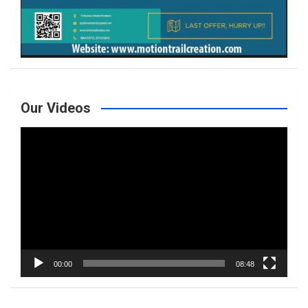
Our Videos
Video
Player
00:00
08:48