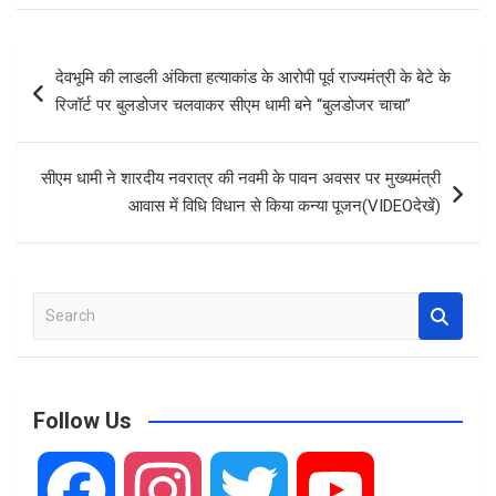
ce
ail
at
ar
b
s
e
Post
देवभूमि की लाडली अंकिता हत्याकांड के आरोपी पूर्व राज्यमंत्री के बेटे के
o
A
navigation
रिजॉर्ट पर बुलडोजर चलवाकर सीएम धामी बने “बुलडोजर चाचा”
o
p
k
p
सीएम धामी ने शारदीय नवरात्र की नवमी के पावन अवसर पर मुख्यमंत्री
आवास में विधि विधान से किया कन्या पूजन(VIDEOदेखें)
S
e
a
r
c
Follow Us
h
F
I
T
Y