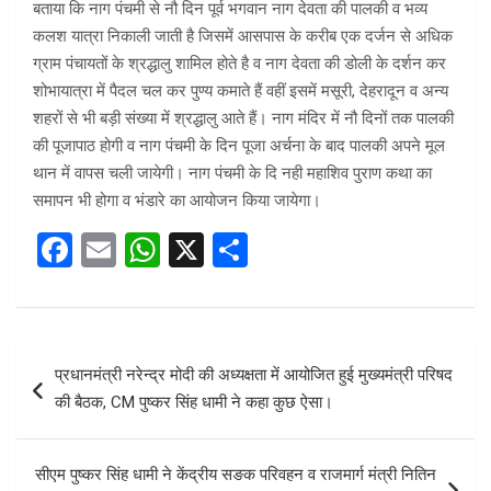
बताया कि नाग पंचमी से नौ दिन पूर्व भगवान नाग देवता की पालकी व भव्य
कलश यात्रा निकाली जाती है जिसमें आसपास के करीब एक दर्जन से अधिक
ग्राम पंचायतों के श्रद्धालु शामिल होते है व नाग देवता की डोली के दर्शन कर
शोभायात्रा में पैदल चल कर पुण्य कमाते हैं वहीं इसमें मसूरी, देहरादून व अन्य
शहरों से भी बड़ी संख्या में श्रद्धालु आते हैं। नाग मंदिर में नौ दिनों तक पालकी
की पूजापाठ होगी व नाग पंचमी के दिन पूजा अर्चना के बाद पालकी अपने मूल
थान में वापस चली जायेगी। नाग पंचमी के दि नही महाशिव पुराण कथा का
समापन भी होगा व भंडारे का आयोजन किया जायेगा।
F
E
W
X
S
a
m
h
h
ce
ail
at
ar
b
s
e
Post
प्रधानमंत्री नरेन्द्र मोदी की अध्यक्षता में आयोजित हुई मुख्यमंत्री परिषद
o
A
navigation
की बैठक, CM पुष्कर सिंह धामी ने कहा कुछ ऐसा।
o
p
k
p
सीएम पुष्कर सिंह धामी ने केंद्रीय सङक परिवहन व राजमार्ग मंत्री नितिन