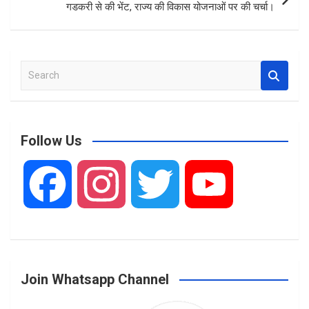
गडकरी से की भेंट, राज्य की विकास योजनाओं पर की चर्चा।
S
e
a
r
c
Follow Us
h
F
I
T
Y
a
n
w
o
Join Whatsapp Channel
c
s
i
u