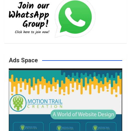
e
t
t
T
b
a
t
u
o
g
e
b
Ads Space
o
r
r
e
k
a
m