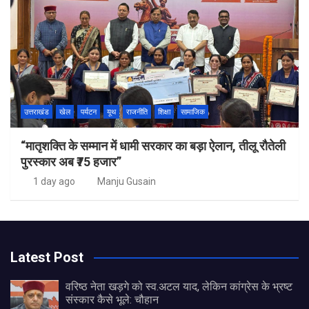
उत्तराखंड
खेल
पर्यटन
यूथ
राजनीति
शिक्षा
सामाजिक
“मातृशक्ति के सम्मान में धामी सरकार का बड़ा ऐलान, तीलू रौतेली
पुरस्कार अब ₹75 हजार”
1 day ago
Manju Gusain
Latest Post
वरिष्ठ नेता खड़गे को स्व.अटल याद, लेकिन कांग्रेस के भ्रष्ट
संस्कार कैसे भूले: चौहान