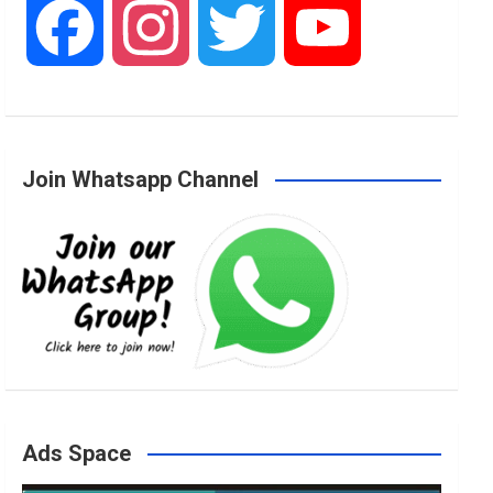
F
I
T
Y
a
n
w
o
Join Whatsapp Channel
c
s
i
u
e
t
t
T
b
a
t
u
o
g
e
b
Ads Space
o
r
r
e