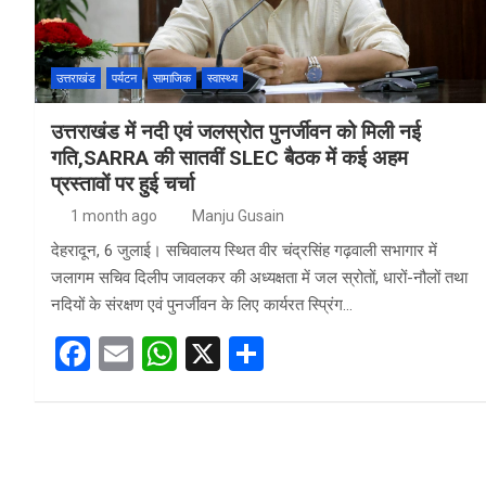
उत्तराखंड
पर्यटन
सामाजिक
स्वास्थ्य
उत्तराखंड में नदी एवं जलस्रोत पुनर्जीवन को मिली नई
गति,SARRA की सातवीं SLEC बैठक में कई अहम
प्रस्तावों पर हुई चर्चा
1 month ago
Manju Gusain
देहरादून, 6 जुलाई। सचिवालय स्थित वीर चंद्रसिंह गढ़वाली सभागार में
जलागम सचिव दिलीप जावलकर की अध्यक्षता में जल स्रोतों, धारों-नौलों तथा
नदियों के संरक्षण एवं पुनर्जीवन के लिए कार्यरत स्प्रिंग…
F
E
W
X
S
a
m
h
h
ce
ail
at
ar
b
s
e