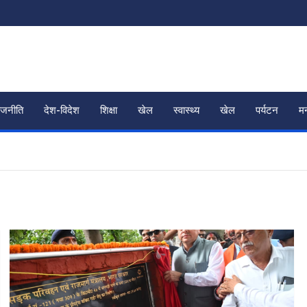
ाजनीति
देश-विदेश
शिक्षा
खेल
स्वास्थ्य
खेल
पर्यटन
म