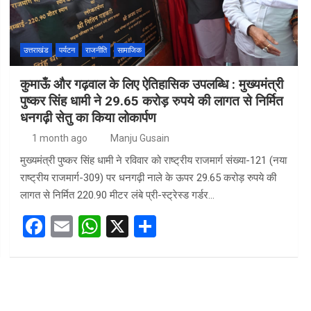
उत्तराखंड
पर्यटन
राजनीति
सामाजिक
कुमाऊँ और गढ़वाल के लिए ऐतिहासिक उपलब्धि : मुख्यमंत्री
पुष्कर सिंह धामी ने 29.65 करोड़ रुपये की लागत से निर्मित
धनगढ़ी सेतु का किया लोकार्पण
1 month ago
Manju Gusain
मुख्यमंत्री पुष्कर सिंह धामी ने रविवार को राष्ट्रीय राजमार्ग संख्या-121 (नया
राष्ट्रीय राजमार्ग-309) पर धनगढ़ी नाले के ऊपर 29.65 करोड़ रुपये की
लागत से निर्मित 220.90 मीटर लंबे प्री-स्ट्रेस्ड गर्डर…
F
E
W
X
S
a
m
h
h
ce
ail
at
ar
b
s
e