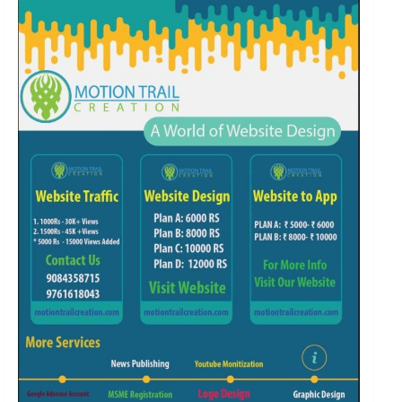
k
a
m