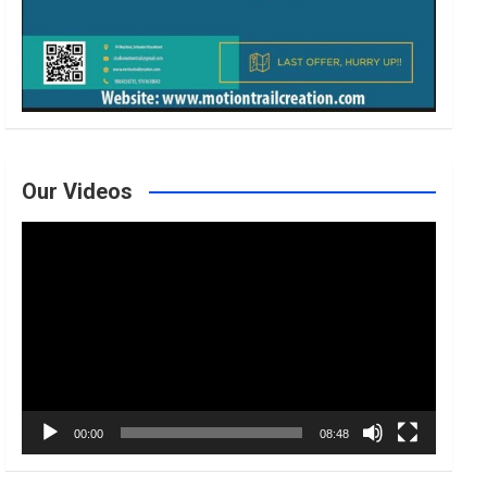
Our Videos
Video
Player
00:00
08:48