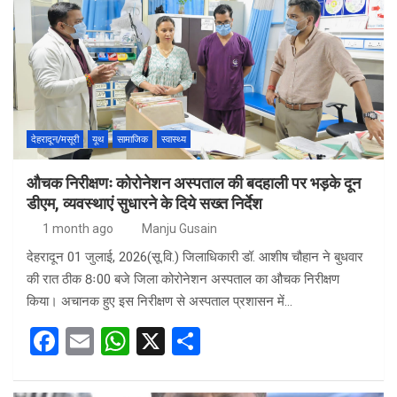
b
s
e
o
A
o
p
k
p
देहरादून/मसूरी
यूथ
सामाजिक
स्वास्थ्य
औचक निरीक्षणः कोरोनेशन अस्पताल की बदहाली पर भड़के दून
डीएम, व्यवस्थाएं सुधारने के दिये सख्त निर्देश
1 month ago
Manju Gusain
देहरादून 01 जुलाई, 2026(सू.वि.) जिलाधिकारी डॉ. आशीष चौहान ने बुधवार
की रात ठीक 8ः00 बजे जिला कोरोनेशन अस्पताल का औचक निरीक्षण
किया। अचानक हुए इस निरीक्षण से अस्पताल प्रशासन में…
F
E
W
X
S
a
m
h
h