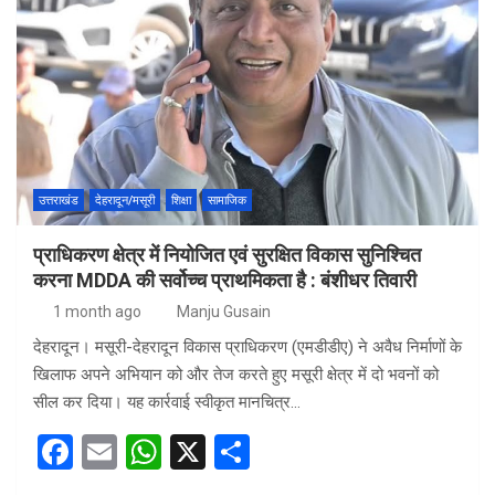
ce
ail
at
ar
b
s
e
o
A
o
p
k
p
उत्तराखंड
देहरादून/मसूरी
शिक्षा
सामाजिक
प्राधिकरण क्षेत्र में नियोजित एवं सुरक्षित विकास सुनिश्चित
करना MDDA की सर्वोच्च प्राथमिकता है : बंशीधर तिवारी
1 month ago
Manju Gusain
देहरादून। मसूरी-देहरादून विकास प्राधिकरण (एमडीडीए) ने अवैध निर्माणों के
खिलाफ अपने अभियान को और तेज करते हुए मसूरी क्षेत्र में दो भवनों को
सील कर दिया। यह कार्रवाई स्वीकृत मानचित्र…
F
E
W
X
S
a
m
h
h