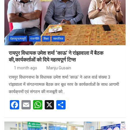
o
A
o
p
k
p
देहरादून/मसूरी
राजनीति
शिक्षा
सामाजिक
रायपुर विधायक उमेश शर्मा ‘काऊ’ ने रांझावाला में बैठक
की,कार्यकर्ताओं को दिये महत्वपूर्ण टिप्स
1 month ago
Manju Gusain
रायपुर विधानसभा के विधायक उमेश शर्मा ‘काऊ’ ने आज वार्ड संख्या 3
रांझावाला में संगठनात्मक बैठक कर बूथ स्तर के कार्यकर्ताओं के साथ आगामी
कार्यक्रमों एवं संगठन की मजबूती को…
F
E
W
X
S
a
m
h
h
ce
ail
at
ar