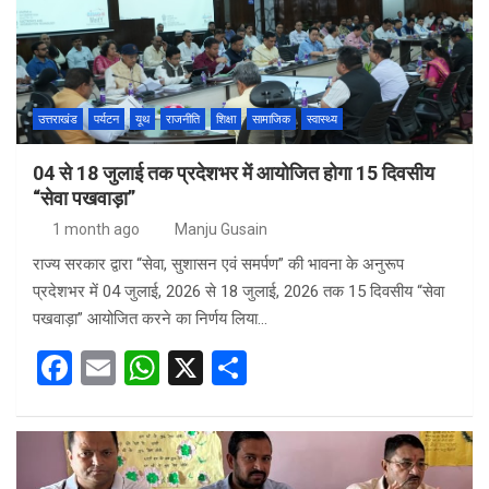
o
p
k
p
उत्तराखंड
पर्यटन
यूथ
राजनीति
शिक्षा
सामाजिक
स्वास्थ्य
04 से 18 जुलाई तक प्रदेशभर में आयोजित होगा 15 दिवसीय
“सेवा पखवाड़ा”
1 month ago
Manju Gusain
राज्य सरकार द्वारा “सेवा, सुशासन एवं समर्पण” की भावना के अनुरूप
प्रदेशभर में 04 जुलाई, 2026 से 18 जुलाई, 2026 तक 15 दिवसीय “सेवा
पखवाड़ा” आयोजित करने का निर्णय लिया…
F
E
W
X
S
a
m
h
h
ce
ail
at
ar
b
s
e