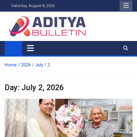
Skip
Saturday, August 8, 2026
to
content
Home
2026
July
2
Day:
July 2, 2026