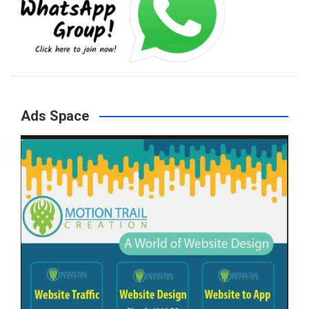
b
a
t
u
o
g
e
b
Ads Space
o
r
r
e
k
a
m