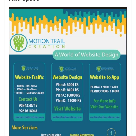
o
r
r
e
k
a
m