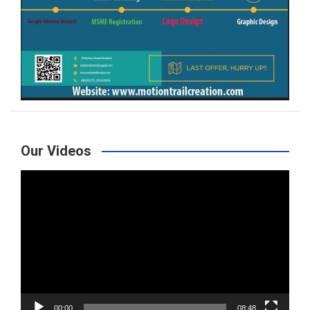
Our Videos
Video
Player
00:00
08:48