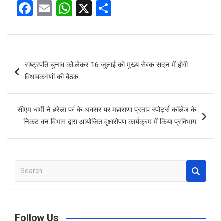
F
E
W
X
S
a
m
h
h
ce
ail
at
ar
b
s
e
Post
राष्ट्रपति चुनाव को लेकर 16 जुलाई को मुख्य सेवक सदन में होगी
o
A
navigation
विधायकगणों की बैठक
o
p
k
p
सीएम धामी ने हरेला पर्व के अवसर पर महाराणा प्रताप स्पोर्ट्स कॉलेज के
निकट वन विभाग द्वारा आयोजित वृक्षारोपण कार्यक्रम में किया प्रतिभाग
S
e
a
r
c
Follow Us