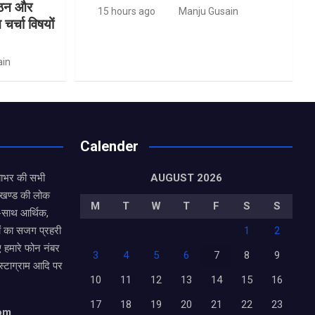
ंगठन और
15 hours ago
Manju Gusain
र्चा विषयों
ain
Calender
याभर की सभी
AUGUST 2026
राखण्ड की लोक
M
T
W
T
F
S
S
थ-साथ आर्थिक,
ं का सजग प्रहरी
1
2
ए हमारे फोन नंबर
3
4
5
6
7
8
9
ंस्टाग्राम आदि पर
10
11
12
13
14
15
16
17
18
19
20
21
22
23
com