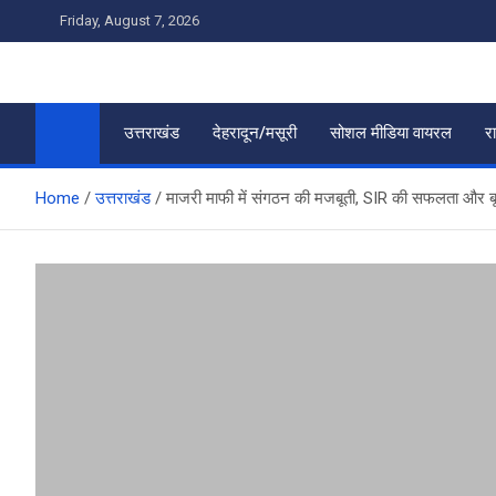
Skip
Friday, August 7, 2026
to
content
उत्तराखंड
देहरादून/मसूरी
सोशल मीडिया वायरल
र
Home
उत्तराखंड
माजरी माफी में संगठन की मजबूती, SIR की सफलता और बू