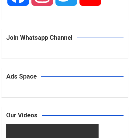
a
n
w
o
Join Whatsapp Channel
c
s
i
u
e
t
t
T
Ads Space
b
a
t
u
o
g
e
b
Our Videos
o
r
r
e