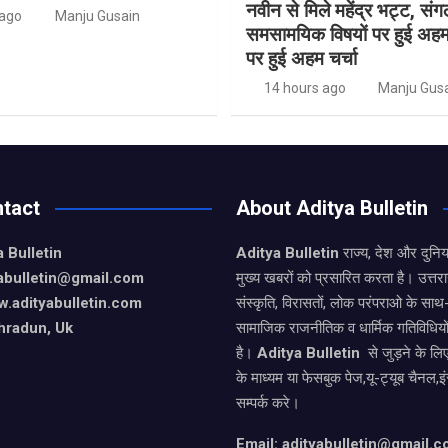
नवीन से मिले महेंद्र भट्ट, स
 ago
Manju Gusain
समसामयिक विषयों पर हुई अहम च
पर हुई अहम चर्चा
14 hours ago
Manju Gus
tact
About Aditya Bulletin
 Bulletin
Aditya Bulletin
राज्य, देश और दुनि
yabulletin@gmail.com
मुख्य खबरों को प्रसारित करता है। उत्त
.adityabulletin.com
संस्कृति, विरासतों, लोक परंपराओ के सा
hradun, Uk
सामाजिक राजनीतिक व धार्मिक गतिविधियो
है।
Aditya Bulletin
से जुड़ने के लि
के माध्यम या फेसबुक पेज,यू-ट्यूब चैनल,इ
सम्पर्क करे।
Email: adityabulletin@gmail.