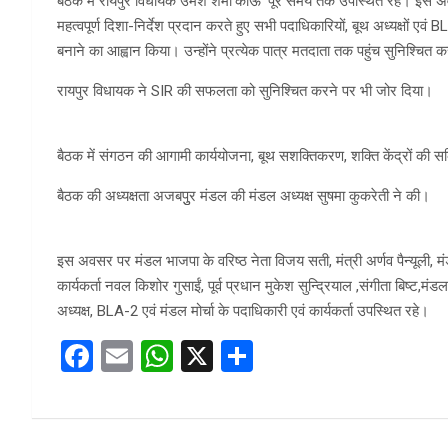
बैठक में रायपुर विधायक उमेश शर्मा’काऊ’ पूरे समय तक उपस्थित रहे। इस 
महत्वपूर्ण दिशा-निर्देश प्रदान करते हुए सभी पदाधिकारियों, बूथ अध्यक्षों ए
बनाने का आह्वान किया। उन्होंने प्रत्येक पात्र मतदाता तक पहुंच सुनिश्
रायपुर विधायक ने SIR की सफलता को सुनिश्चित करने पर भी जोर दिया।
बैठक में संगठन की आगामी कार्ययोजना, बूथ सशक्तिकरण, शक्ति केंद्रों की सक
बैठक की अध्यक्षता अजबपुुर मंडल की मंडल अध्यक्ष सुषमा कुकरेती ने की।
इस अवसर पर मंडल भाजपा के वरिष्ठ नेता विजय सती, मंत्री अर्णव पैन्यूली, मंडल 
कार्यकर्ता नवल किशोर गुसाईं, पूर्व प्रधान मुकेश सुन्द्रियाल ,संगीता बिष्ट,मं
अध्यक्ष, BLA-2 एवं मंडल मोर्चा के पदाधिकारी एवं कार्यकर्ता उपस्थित रहे।
F
E
W
X
S
a
m
h
h
ce
ail
at
ar