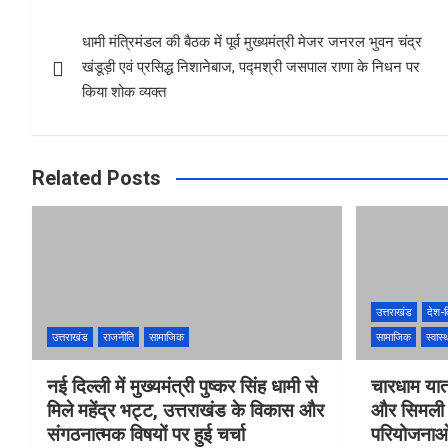
b
s
e
Post
o
A
धामी मंत्रिमंडल की बैठक में पूर्व मुख्यमंत्री मेजर जनरल भुवन चंद्र
navigation
o
p
खंडूड़ी एवं प्रसिद्ध निशानेबाज, पद्मश्री जसपाल राणा के निधन पर
k
p
किया शोक व्यक्त
Related Posts
उत्तराखंड
देश-व
उत्तराखंड
राजनीति
सामाजिक
सामाजिक
स्वास्थ
नई दिल्ली में मुख्यमंत्री पुष्कर सिंह धामी से
चारधाम यात
मिले महेंद्र भट्ट, उत्तराखंड के विकास और
और सिमली मे
संगठनात्मक विषयों पर हुई चर्चा
परियोजनाओं