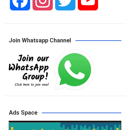
F
I
T
Y
a
n
w
o
Join Whatsapp Channel
c
s
i
u
e
t
t
T
b
a
t
u
o
g
e
b
Ads Space
o
r
r
e