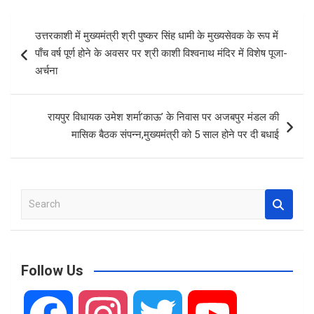
ce
ail
at
ar
b
s
e
Post
उत्तरकाशी में मुख्यमंत्री श्री पुष्कर सिंह धामी के मुख्यसेवक के रूप में
o
A
navigation
पाँच वर्ष पूर्ण होने के अवसर पर श्री काशी विश्वनाथ मंदिर में विशेष पूजा-
o
p
अर्चना
k
p
रायपुर विधायक उमेश शर्मा’काऊ’ के निवास पर अजबपुर मंडल की
मासिक बैठक संपन्न,मुख्यमंत्री को 5 साल होने पर दी बधाई
S
e
a
r
c
Follow Us
h