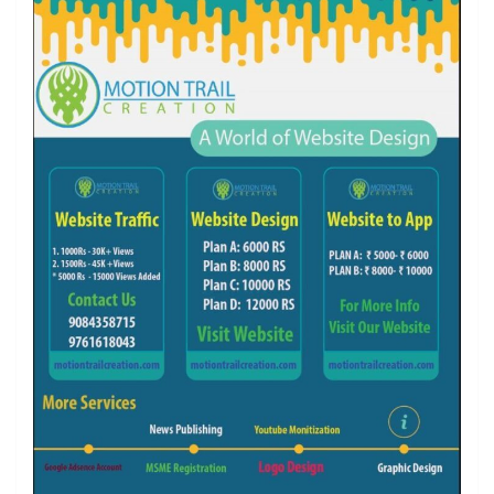
k
a
m