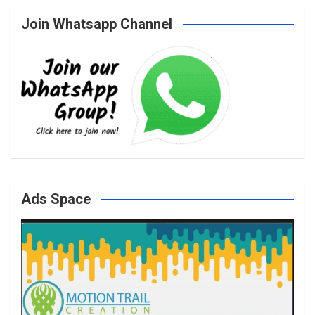
Join Whatsapp Channel
c
s
i
u
e
t
t
T
b
a
t
u
o
g
e
b
Ads Space
o
r
r
e
k
a