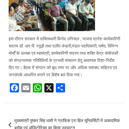
इस दौरान सरकार में दायित्वधारी विनोद उनियाल , भाजपा प्रदेश कार्यकारिणी
सदस्य डॉ. आर.पी. रतूड़ी तथा दलीप कंडारी,मंडल पदाधिकारी, पार्षद, विभिन्न
मोर्चों के अध्यक्ष एवं महामंत्री, कार्यकारिणी सदस्य तथा शक्ति केंद्र संयोजकों
को संगठनात्मक गतिविधियों के प्रभावी संचालन हेतु आवश्यक दिशा-निर्देश
दिए गए। बैठक में संगठन को बूथ स्तर पर और अधिक सशक्त, सक्रिय एवं
जनसंपर्क आधारित बनाने पर विशेष बल दिया गया।
F
E
W
X
S
a
m
h
h
ce
ail
at
ar
b
s
e
Post
मुख्यमंत्री पुष्कर सिंह धामी ने ग्राफिक एरा हिल यूनिवर्सिटी में अकादमिक
o
A
navigation
ब्लॉक एवं ऑडिटोरियम का किया उद्घाटन