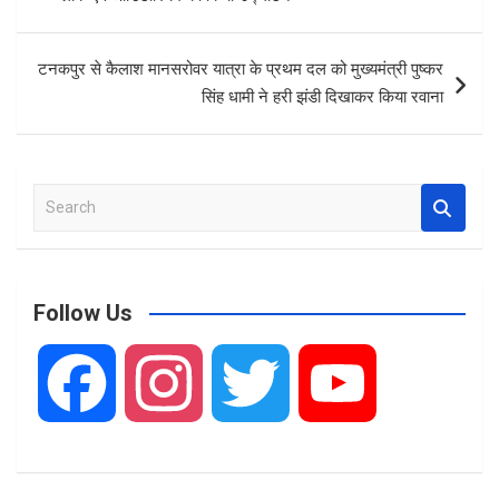
o
p
k
p
टनकपुर से कैलाश मानसरोवर यात्रा के प्रथम दल को मुख्यमंत्री पुष्कर
सिंह धामी ने हरी झंडी दिखाकर किया रवाना
S
e
a
r
c
Follow Us
h
F
I
T
Y
a
n
w
o