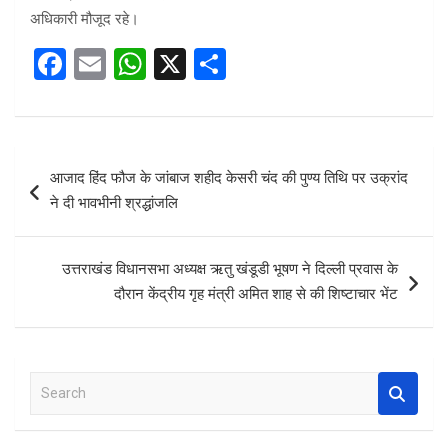
अधिकारी मौजूद रहे।
F
E
W
X
S
a
m
h
h
ce
ail
at
ar
b
s
e
Post
आजाद हिंद फौज के जांबाज शहीद केसरी चंद की पुण्य तिथि पर उक्रांद
o
A
navigation
ने दी भावभीनी श्रद्धांजलि
o
p
k
p
उत्तराखंड विधानसभा अध्यक्ष ऋतु खंडूडी भूषण ने दिल्ली प्रवास के
दौरान केंद्रीय गृह मंत्री अमित शाह से की शिष्टाचार भेंट
S
e
a