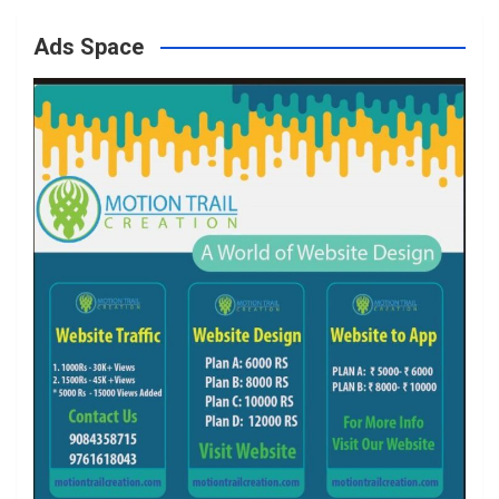
o
g
e
b
Ads Space
o
r
r
e
k
a
m